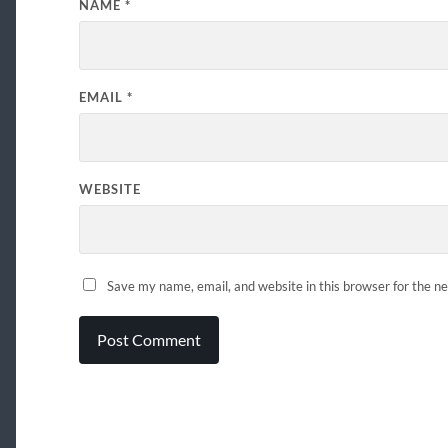
NAME
*
EMAIL
*
WEBSITE
Save my name, email, and website in this browser for the n