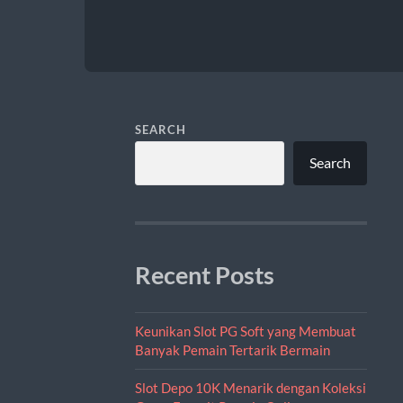
SEARCH
Search
Recent Posts
Keunikan Slot PG Soft yang Membuat
Banyak Pemain Tertarik Bermain
Slot Depo 10K Menarik dengan Koleksi