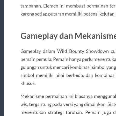
tambahan. Elemen ini membuat permainan tera
karena setiap putaran memiliki potensi kejutan.
Gameplay dan Mekanism
Gameplay dalam Wild Bounty Showdown cuk
pemain pemula. Pemain hanya perlu menentuka
gulungan untuk mencari kombinasi simbol yang
simbol memiliki nilai berbeda, dan kombinas
khusus.
Mekanisme permainan ini biasanya mengguna
win
, tergantung pada versi yang dimainkan. Sis
menentukan strategi taruhan. Pemain juga da