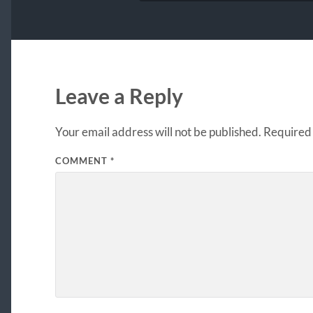
Leave a Reply
Your email address will not be published.
Required 
COMMENT
*