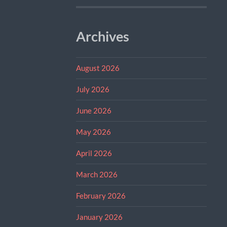
Archives
August 2026
July 2026
June 2026
May 2026
April 2026
March 2026
February 2026
January 2026