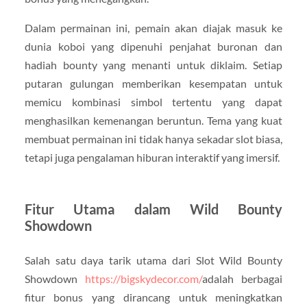
Dalam permainan ini, pemain akan diajak masuk ke
dunia koboi yang dipenuhi penjahat buronan dan
hadiah bounty yang menanti untuk diklaim. Setiap
putaran gulungan memberikan kesempatan untuk
memicu kombinasi simbol tertentu yang dapat
menghasilkan kemenangan beruntun. Tema yang kuat
membuat permainan ini tidak hanya sekadar slot biasa,
tetapi juga pengalaman hiburan interaktif yang imersif.
Fitur Utama dalam Wild Bounty
Showdown
Salah satu daya tarik utama dari Slot Wild Bounty
Showdown
https://bigskydecor.com/
​adalah berbagai
fitur bonus yang dirancang untuk meningkatkan