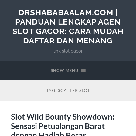
DRSHABABAALAM.COM |
PANDUAN LENGKAP AGEN
SLOT GACOR: CARA MUDAH
DAFTAR DAN MENANG
link slot gacor
SHOW MENU
TAG:
SCATTER SLOT
Slot Wild Bounty Showdown:
Sensasi Petualangan Barat
dengan Hadiah Besar