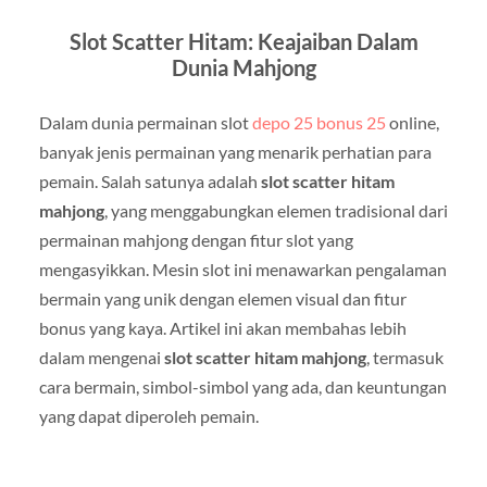
Slot Scatter Hitam: Keajaiban Dalam
Dunia Mahjong
Dalam dunia permainan slot
depo 25 bonus 25
online,
banyak jenis permainan yang menarik perhatian para
pemain. Salah satunya adalah
slot scatter hitam
mahjong
, yang menggabungkan elemen tradisional dari
permainan mahjong dengan fitur slot yang
mengasyikkan. Mesin slot ini menawarkan pengalaman
bermain yang unik dengan elemen visual dan fitur
bonus yang kaya. Artikel ini akan membahas lebih
dalam mengenai
slot scatter hitam mahjong
, termasuk
cara bermain, simbol-simbol yang ada, dan keuntungan
yang dapat diperoleh pemain.