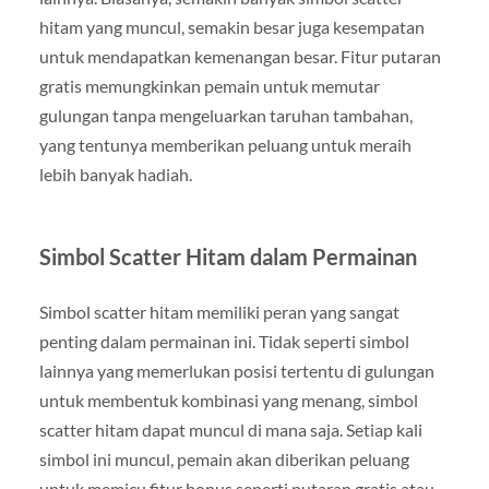
hitam yang muncul, semakin besar juga kesempatan
untuk mendapatkan kemenangan besar. Fitur putaran
gratis memungkinkan pemain untuk memutar
gulungan tanpa mengeluarkan taruhan tambahan,
yang tentunya memberikan peluang untuk meraih
lebih banyak hadiah.
Simbol Scatter Hitam dalam Permainan
Simbol scatter hitam memiliki peran yang sangat
penting dalam permainan ini. Tidak seperti simbol
lainnya yang memerlukan posisi tertentu di gulungan
untuk membentuk kombinasi yang menang, simbol
scatter hitam dapat muncul di mana saja. Setiap kali
simbol ini muncul, pemain akan diberikan peluang
untuk memicu fitur bonus seperti putaran gratis atau