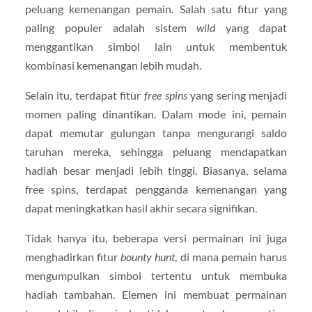
peluang kemenangan pemain. Salah satu fitur yang
paling populer adalah sistem
wild
yang dapat
menggantikan simbol lain untuk membentuk
kombinasi kemenangan lebih mudah.
Selain itu, terdapat fitur
free spins
yang sering menjadi
momen paling dinantikan. Dalam mode ini, pemain
dapat memutar gulungan tanpa mengurangi saldo
taruhan mereka, sehingga peluang mendapatkan
hadiah besar menjadi lebih tinggi. Biasanya, selama
free spins, terdapat pengganda kemenangan yang
dapat meningkatkan hasil akhir secara signifikan.
Tidak hanya itu, beberapa versi permainan ini juga
menghadirkan fitur
bounty hunt
, di mana pemain harus
mengumpulkan simbol tertentu untuk membuka
hadiah tambahan. Elemen ini membuat permainan