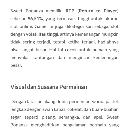
Sweet Bonanza memiliki
RTP (Return to Player)
sebesar
96,51%
, yang termasuk tinggi untuk ukuran
slot online. Game ini juga dikategorikan sebagai slot
dengan
volatilitas tinggi
, artinya kemenangan mungkin
tidak sering terjadi, tetapi ketika terjadi, hadiahnya
bisa sangat besar. Hal ini cocok untuk pemain yang
menyukai tantangan dan mengincar kemenangan
besar.
Visual dan Suasana Permainan
Dengan latar belakang dunia permen berwarna pastel,
lengkap dengan awan kapas, cokelat, dan buah-buahan
segar seperti pisang, semangka, dan apel, Sweet
Bonanza menghadirkan pengalaman bermain yang