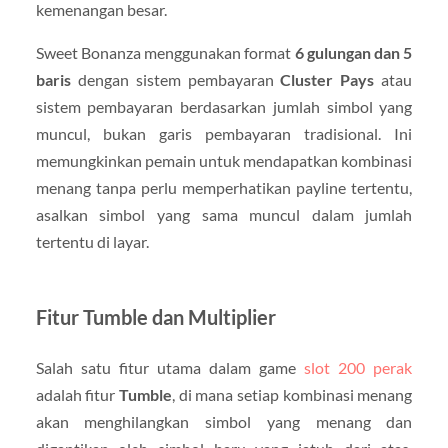
kemenangan besar.
Sweet Bonanza menggunakan format
6 gulungan dan 5
baris
dengan sistem pembayaran
Cluster Pays
atau
sistem pembayaran berdasarkan jumlah simbol yang
muncul, bukan garis pembayaran tradisional. Ini
memungkinkan pemain untuk mendapatkan kombinasi
menang tanpa perlu memperhatikan payline tertentu,
asalkan simbol yang sama muncul dalam jumlah
tertentu di layar.
Fitur Tumble dan Multiplier
Salah satu fitur utama dalam game
slot 200 perak
adalah fitur
Tumble
, di mana setiap kombinasi menang
akan menghilangkan simbol yang menang dan