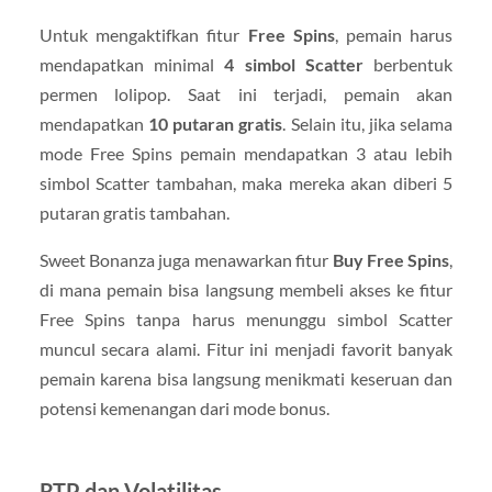
Untuk mengaktifkan fitur
Free Spins
, pemain harus
mendapatkan minimal
4 simbol Scatter
berbentuk
permen lolipop. Saat ini terjadi, pemain akan
mendapatkan
10 putaran gratis
. Selain itu, jika selama
mode Free Spins pemain mendapatkan 3 atau lebih
simbol Scatter tambahan, maka mereka akan diberi 5
putaran gratis tambahan.
Sweet Bonanza juga menawarkan fitur
Buy Free Spins
,
di mana pemain bisa langsung membeli akses ke fitur
Free Spins tanpa harus menunggu simbol Scatter
muncul secara alami. Fitur ini menjadi favorit banyak
pemain karena bisa langsung menikmati keseruan dan
potensi kemenangan dari mode bonus.
RTP dan Volatilitas