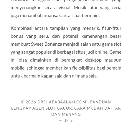
menyenangkan secara visual. Musik latar yang ceria
juga menambah nuansa santai saat bermain.
Kombinasi antara tampilan yang menarik, fitur-fitur
bonus yang seru, dan potensi kemenangan besar
membuat Sweet Bonanza menjadi salah satu game slot
yang sangat populer di berbagai situs judi online. Game
ini bisa dimainkan di perangkat desktop maupun
mobile, sehingga memberikan fleksibilitas bagi pemain
untuk bermain kapan saja dan di mana saja.
© 2026
DRSHABABAALAM.COM | PANDUAN
LENGKAP AGEN SLOT GACOR: CARA MUDAH DAFTAR
DAN MENANG
—
UP ↑