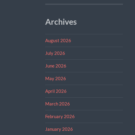
Archives
August 2026
July 2026
June 2026
May 2026
April 2026
March 2026
February 2026
January 2026