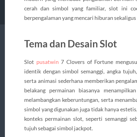
cerah dan simbol yang familiar, slot ini
berpengalaman yang mencari hiburan sekaligus
Tema dan Desain Slot
Slot
pusatwin
7 Clovers of Fortune mengusu
identik dengan simbol semanggi, angka tujuh
serta animasi sederhana memberikan pengalam
belakang permainan biasanya menampilkan
melambangkan keberuntungan, serta menambah 
simbol yang digunakan juga tidak hanya esteti
konteks permainan slot, seperti semanggi se
tujuh sebagai simbol jackpot.