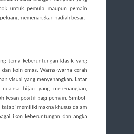
 cocok untuk pemula maupun pemain
 peluang memenangkan hadiah besar.
ng tema keberuntungan klasik yang
, dan koin emas. Warna-warna cerah
an visual yang menyenangkan. Latar
 nuansa hijau yang menenangkan,
kesan positif bagi pemain. Simbol-
s, tetapi memiliki makna khusus dalam
bagai ikon keberuntungan dan angka