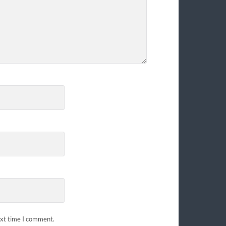
ext time I comment.