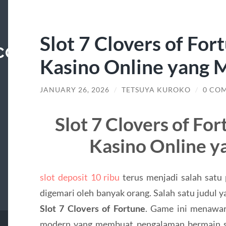
Slot 7 Clovers of Fo
COM
Kasino Online yang 
JANUARY 26, 2026
/
TETSUYA KUROKO
/
0 CO
Slot 7 Clovers of Fo
Kasino Online y
slot deposit 10 ribu
terus menjadi salah satu 
digemari oleh banyak orang. Salah satu judul 
Slot 7 Clovers of Fortune
. Game ini menawar
modern yang membuat pengalaman bermain s