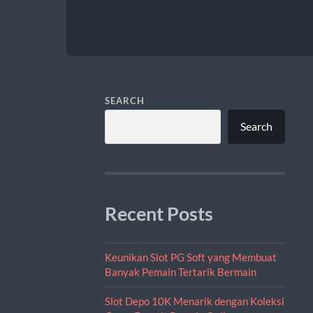
SEARCH
Search
Recent Posts
Keunikan Slot PG Soft yang Membuat
Banyak Pemain Tertarik Bermain
Slot Depo 10K Menarik dengan Koleksi