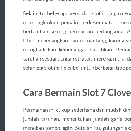
Selain itu, beberapa versi dari slot ini juga me
memungkinkan pemain berkesempatan meme
bertambah seiring permainan berlangsung. 
lebih menegangkan dan menantang, karena set
menghadirkan kemenangan signifikan. Pema
taruhan sesuai dengan strategi mereka, mulai da
sehingga slot ini fleksibel untuk berbagai tipe p
Cara Bermain Slot 7 Clove
Permainan ini cukup sederhana dan mudah dim
jumlah taruhan, menentukan jumlah garis pem
menekan tombol
spin
. Setelah itu, gulungan a