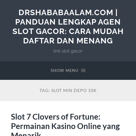
DRSHABABAALAM.COM |
PANDUAN LENGKAP AGEN
SLOT GACOR: CARA MUDAH
DAFTAR DAN MENANG
link slot gacor
SHOW MENU
TAG:
SLOT MIN DEPO 10K
Slot 7 Clovers of Fortune:
Permainan Kasino Online yang
Menarik