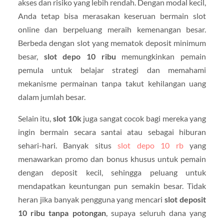
akses dan risiko yang lebih rendah. Dengan modal kecil,
Anda tetap bisa merasakan keseruan bermain slot
online dan berpeluang meraih kemenangan besar.
Berbeda dengan slot yang mematok deposit minimum
besar,
slot depo 10 ribu
memungkinkan pemain
pemula untuk belajar strategi dan memahami
mekanisme permainan tanpa takut kehilangan uang
dalam jumlah besar.
Selain itu,
slot 10k
juga sangat cocok bagi mereka yang
ingin bermain secara santai atau sebagai hiburan
sehari-hari. Banyak situs
slot depo 10 rb
yang
menawarkan promo dan bonus khusus untuk pemain
dengan deposit kecil, sehingga peluang untuk
mendapatkan keuntungan pun semakin besar. Tidak
heran jika banyak pengguna yang mencari
slot deposit
10 ribu tanpa potongan
, supaya seluruh dana yang