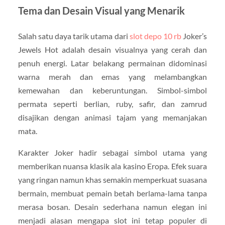
Tema dan Desain Visual yang Menarik
Salah satu daya tarik utama dari
slot depo 10 rb
Joker’s
Jewels Hot adalah desain visualnya yang cerah dan
penuh energi. Latar belakang permainan didominasi
warna merah dan emas yang melambangkan
kemewahan dan keberuntungan. Simbol-simbol
permata seperti berlian, ruby, safir, dan zamrud
disajikan dengan animasi tajam yang memanjakan
mata.
Karakter Joker hadir sebagai simbol utama yang
memberikan nuansa klasik ala kasino Eropa. Efek suara
yang ringan namun khas semakin memperkuat suasana
bermain, membuat pemain betah berlama-lama tanpa
merasa bosan. Desain sederhana namun elegan ini
menjadi alasan mengapa slot ini tetap populer di