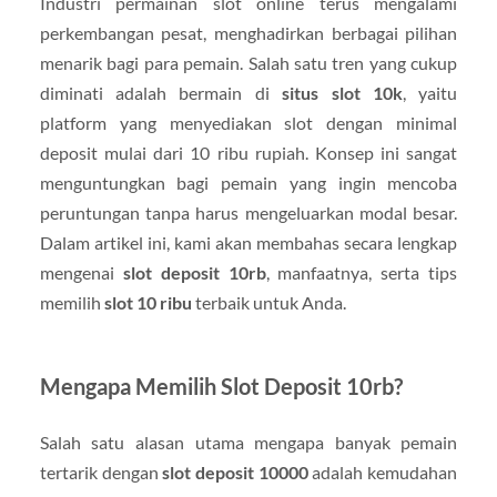
Industri permainan slot online terus mengalami
perkembangan pesat, menghadirkan berbagai pilihan
menarik bagi para pemain. Salah satu tren yang cukup
diminati adalah bermain di
situs slot 10k
, yaitu
platform yang menyediakan slot dengan minimal
deposit mulai dari 10 ribu rupiah. Konsep ini sangat
menguntungkan bagi pemain yang ingin mencoba
peruntungan tanpa harus mengeluarkan modal besar.
Dalam artikel ini, kami akan membahas secara lengkap
mengenai
slot deposit 10rb
, manfaatnya, serta tips
memilih
slot 10 ribu
terbaik untuk Anda.
Mengapa Memilih Slot Deposit 10rb?
Salah satu alasan utama mengapa banyak pemain
tertarik dengan
slot deposit 10000
adalah kemudahan