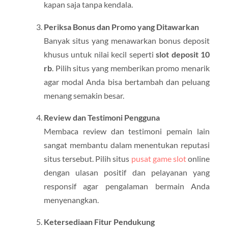
kapan saja tanpa kendala.
Periksa Bonus dan Promo yang Ditawarkan
Banyak situs yang menawarkan bonus deposit
khusus untuk nilai kecil seperti
slot deposit 10
rb
. Pilih situs yang memberikan promo menarik
agar modal Anda bisa bertambah dan peluang
menang semakin besar.
Review dan Testimoni Pengguna
Membaca review dan testimoni pemain lain
sangat membantu dalam menentukan reputasi
situs tersebut. Pilih situs
pusat game slot
online
dengan ulasan positif dan pelayanan yang
responsif agar pengalaman bermain Anda
menyenangkan.
Ketersediaan Fitur Pendukung