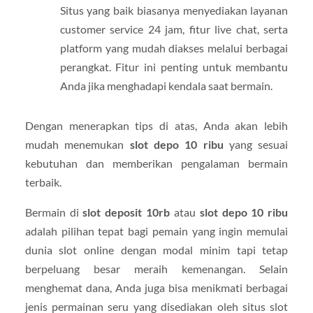
Situs yang baik biasanya menyediakan layanan
customer service 24 jam, fitur live chat, serta
platform yang mudah diakses melalui berbagai
perangkat. Fitur ini penting untuk membantu
Anda jika menghadapi kendala saat bermain.
Dengan menerapkan tips di atas, Anda akan lebih
mudah menemukan
slot depo 10 ribu
yang sesuai
kebutuhan dan memberikan pengalaman bermain
terbaik.
Bermain di
slot deposit 10rb
atau
slot depo 10 ribu
adalah pilihan tepat bagi pemain yang ingin memulai
dunia slot online dengan modal minim tapi tetap
berpeluang besar meraih kemenangan. Selain
menghemat dana, Anda juga bisa menikmati berbagai
jenis permainan seru yang disediakan oleh situs slot