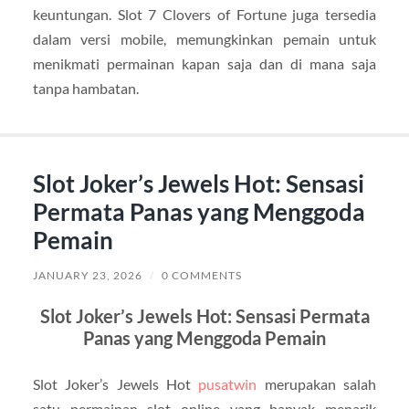
keuntungan. Slot 7 Clovers of Fortune juga tersedia
dalam versi mobile, memungkinkan pemain untuk
menikmati permainan kapan saja dan di mana saja
tanpa hambatan.
Slot Joker’s Jewels Hot: Sensasi
Permata Panas yang Menggoda
Pemain
JANUARY 23, 2026
/
0 COMMENTS
Slot Joker’s Jewels Hot: Sensasi Permata
Panas yang Menggoda Pemain
Slot Joker’s Jewels Hot
pusatwin
merupakan salah
satu permainan slot online yang banyak menarik