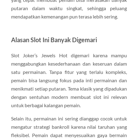
putaran dalam waktu singkat, sehingga peluang
mendapatkan kemenangan pun terasa lebih sering.
Alasan Slot Ini Banyak Digemari
Slot Joker’s Jewels Hot digemari karena mampu
menggabungkan kesederhanaan dan keseruan dalam
satu permainan. Tanpa fitur yang terlalu kompleks,
pemain bisa langsung fokus pada inti permainan dan
menikmati setiap putaran. Tema klasik yang dipadukan
dengan sentuhan modern membuat slot ini relevan
untuk berbagai kalangan pemain.
Selain itu, permainan ini sering dianggap cocok untuk
mengatur strategi bankroll karena nilai taruhan yang
fleksibel. Pemain dapat menyesuaikan gaya bermain