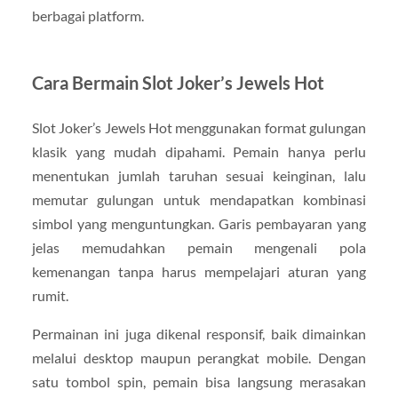
berbagai platform.
Cara Bermain Slot Joker’s Jewels Hot
Slot Joker’s Jewels Hot menggunakan format gulungan
klasik yang mudah dipahami. Pemain hanya perlu
menentukan jumlah taruhan sesuai keinginan, lalu
memutar gulungan untuk mendapatkan kombinasi
simbol yang menguntungkan. Garis pembayaran yang
jelas memudahkan pemain mengenali pola
kemenangan tanpa harus mempelajari aturan yang
rumit.
Permainan ini juga dikenal responsif, baik dimainkan
melalui desktop maupun perangkat mobile. Dengan
satu tombol spin, pemain bisa langsung merasakan