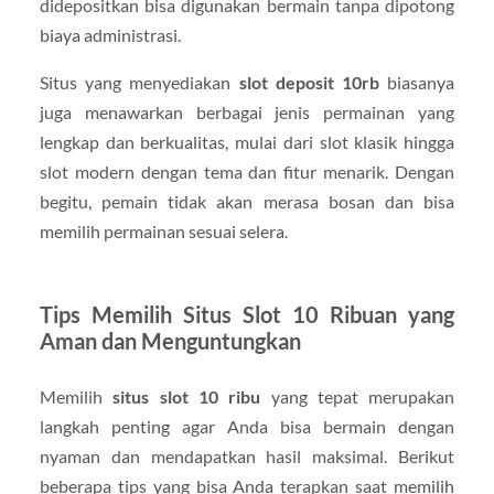
didepositkan bisa digunakan bermain tanpa dipotong
biaya administrasi.
Situs yang menyediakan
slot deposit 10rb
biasanya
juga menawarkan berbagai jenis permainan yang
lengkap dan berkualitas, mulai dari slot klasik hingga
slot modern dengan tema dan fitur menarik. Dengan
begitu, pemain tidak akan merasa bosan dan bisa
memilih permainan sesuai selera.
Tips Memilih Situs Slot 10 Ribuan yang
Aman dan Menguntungkan
Memilih
situs slot 10 ribu
yang tepat merupakan
langkah penting agar Anda bisa bermain dengan
nyaman dan mendapatkan hasil maksimal. Berikut
beberapa tips yang bisa Anda terapkan saat memilih