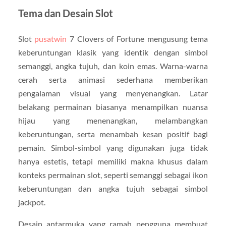
Tema dan Desain Slot
Slot
pusatwin
7 Clovers of Fortune mengusung tema
keberuntungan klasik yang identik dengan simbol
semanggi, angka tujuh, dan koin emas. Warna-warna
cerah serta animasi sederhana memberikan
pengalaman visual yang menyenangkan. Latar
belakang permainan biasanya menampilkan nuansa
hijau yang menenangkan, melambangkan
keberuntungan, serta menambah kesan positif bagi
pemain. Simbol-simbol yang digunakan juga tidak
hanya estetis, tetapi memiliki makna khusus dalam
konteks permainan slot, seperti semanggi sebagai ikon
keberuntungan dan angka tujuh sebagai simbol
jackpot.
Desain antarmuka yang ramah pengguna membuat