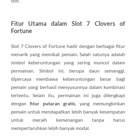
slot.
Fitur Utama dalam Slot 7 Clovers of
Fortune
Slot 7 Clovers of Fortune hadir dengan berbagai fitur
menarik yang memikat pemain. Salah satunya adalah
simbol keberuntungan yang sering muncul dalam
permainan. Simbol ini, berupa daun semanggi,
dipercaya membawa keberuntungan besar bagi
pemain yang berhasil menyusunnya dalam kombinasi
tertentu. Selain itu, permainan ini juga dilengkapi
dengan
fitur putaran gratis
, yang memungkinkan
pemain untuk mendapatkan lebih banyak kesempatan
untuk meraih kemenangan tanpa harus
mempertaruhkan lebih banyak modal.