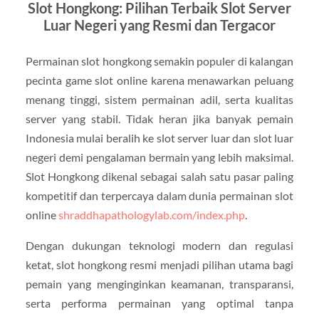
Slot Hongkong: Pilihan Terbaik Slot Server
Luar Negeri yang Resmi dan Tergacor
Permainan slot hongkong semakin populer di kalangan
pecinta game slot online karena menawarkan peluang
menang tinggi, sistem permainan adil, serta kualitas
server yang stabil. Tidak heran jika banyak pemain
Indonesia mulai beralih ke slot server luar dan slot luar
negeri demi pengalaman bermain yang lebih maksimal.
Slot Hongkong dikenal sebagai salah satu pasar paling
kompetitif dan terpercaya dalam dunia permainan slot
online
shraddhapathologylab.com/index.php
.
Dengan dukungan teknologi modern dan regulasi
ketat, slot hongkong resmi menjadi pilihan utama bagi
pemain yang menginginkan keamanan, transparansi,
serta performa permainan yang optimal tanpa