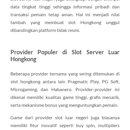
data tingkat tinggi sehingga informasi pribadi dan
transaksi pemain tetap aman. Hal ini menjadi nilai
tambah yang membuat slot Hongkong unggul
dibandingkan platform tidak resmi.
Provider Populer di Slot Server Luar
Hongkong
Beberapa provider ternama yang sering ditemukan di
slot hongkong antara lain Pragmatic Play, PG Soft,
Microgaming, dan Habanero. Provider-provider ini
dikenal memiliki kualitas game tinggi, grafis menarik,
serta mekanisme bonus yang menguntungkan pemain.
Game dari provider slot luar negeri juga biasanya
memiliki fitur inovatif seperti buy spin, multipliers