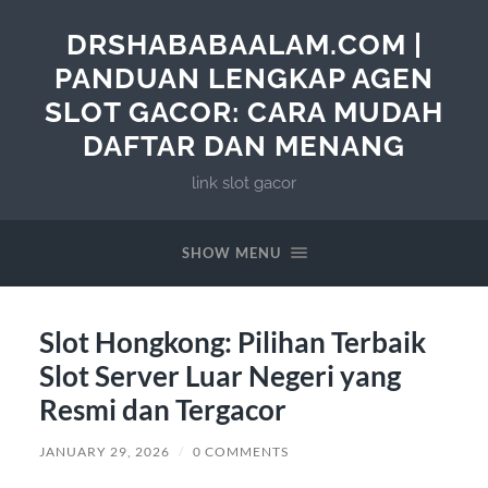
DRSHABABAALAM.COM |
PANDUAN LENGKAP AGEN
SLOT GACOR: CARA MUDAH
DAFTAR DAN MENANG
link slot gacor
SHOW MENU
Slot Hongkong: Pilihan Terbaik
Slot Server Luar Negeri yang
Resmi dan Tergacor
JANUARY 29, 2026
/
0 COMMENTS