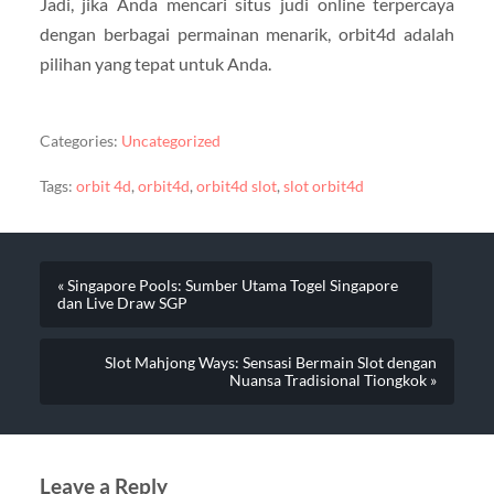
Jadi, jika Anda mencari situs judi online terpercaya
dengan berbagai permainan menarik, orbit4d adalah
pilihan yang tepat untuk Anda.
Categories:
Uncategorized
Tags:
orbit 4d
,
orbit4d
,
orbit4d slot
,
slot orbit4d
« Singapore Pools: Sumber Utama Togel Singapore
dan Live Draw SGP
Slot Mahjong Ways: Sensasi Bermain Slot dengan
Nuansa Tradisional Tiongkok »
Leave a Reply