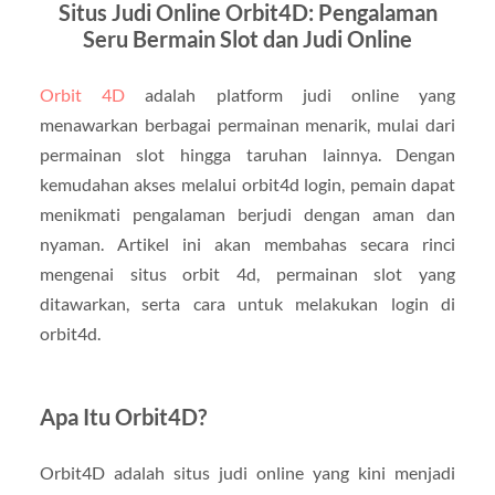
Situs Judi Online Orbit4D: Pengalaman
Seru Bermain Slot dan Judi Online
Orbit 4D
adalah platform judi online yang
menawarkan berbagai permainan menarik, mulai dari
permainan slot hingga taruhan lainnya. Dengan
kemudahan akses melalui orbit4d login, pemain dapat
menikmati pengalaman berjudi dengan aman dan
nyaman. Artikel ini akan membahas secara rinci
mengenai situs orbit 4d, permainan slot yang
ditawarkan, serta cara untuk melakukan login di
orbit4d.
Apa Itu Orbit4D?
Orbit4D adalah situs judi online yang kini menjadi