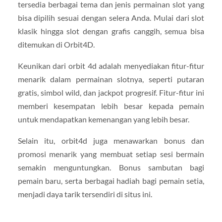
tersedia berbagai tema dan jenis permainan slot yang
bisa dipilih sesuai dengan selera Anda. Mulai dari slot
klasik hingga slot dengan grafis canggih, semua bisa
ditemukan di Orbit4D.
Keunikan dari orbit 4d adalah menyediakan fitur-fitur
menarik dalam permainan slotnya, seperti putaran
gratis, simbol wild, dan jackpot progresif. Fitur-fitur ini
memberi kesempatan lebih besar kepada pemain
untuk mendapatkan kemenangan yang lebih besar.
Selain itu, orbit4d juga menawarkan bonus dan
promosi menarik yang membuat setiap sesi bermain
semakin menguntungkan. Bonus sambutan bagi
pemain baru, serta berbagai hadiah bagi pemain setia,
menjadi daya tarik tersendiri di situs ini.