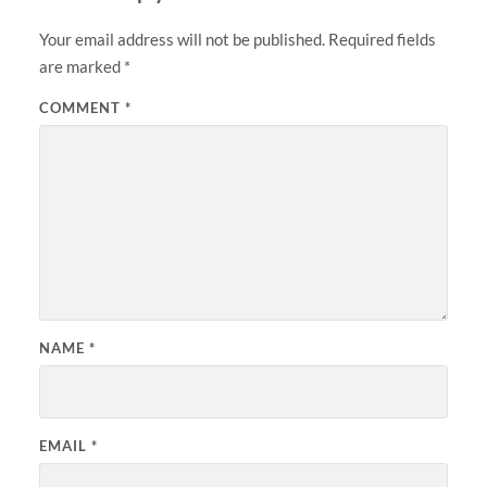
Your email address will not be published.
Required fields
are marked
*
COMMENT
*
NAME
*
EMAIL
*