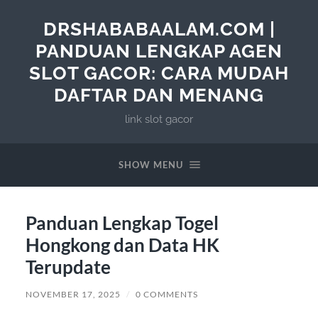
DRSHABABAALAM.COM |
PANDUAN LENGKAP AGEN
SLOT GACOR: CARA MUDAH
DAFTAR DAN MENANG
link slot gacor
SHOW MENU
Panduan Lengkap Togel
Hongkong dan Data HK
Terupdate
NOVEMBER 17, 2025
/
0 COMMENTS