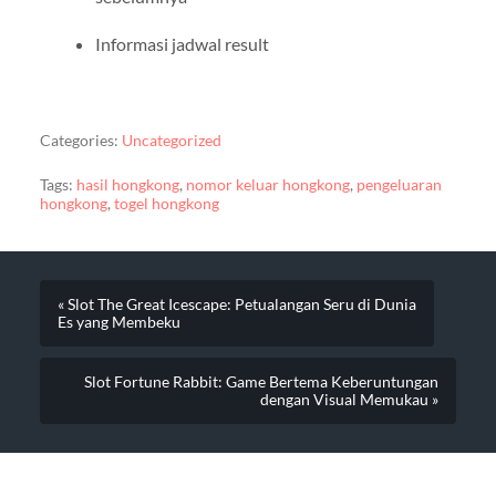
Informasi jadwal result
Categories:
Uncategorized
Tags:
hasil hongkong
,
nomor keluar hongkong
,
pengeluaran
hongkong
,
togel hongkong
« Slot The Great Icescape: Petualangan Seru di Dunia
Es yang Membeku
Slot Fortune Rabbit: Game Bertema Keberuntungan
dengan Visual Memukau »