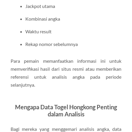
Jackpot utama
Kombinasi angka
Waktu result
Rekap nomor sebelumnya
Para pemain memanfaatkan informasi ini untuk
memverifikasi hasil dari situs resmi atau memberikan
referensi untuk analisis angka pada periode
selanjutnya.
Mengapa Data Togel Hongkong Penting
dalam Analisis
Bagi mereka yang menggemari analisis angka, data