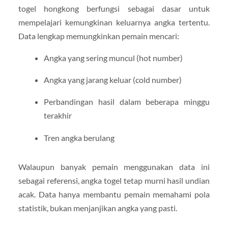
togel hongkong berfungsi sebagai dasar untuk
mempelajari kemungkinan keluarnya angka tertentu.
Data lengkap memungkinkan pemain mencari:
Angka yang sering muncul (hot number)
Angka yang jarang keluar (cold number)
Perbandingan hasil dalam beberapa minggu
terakhir
Tren angka berulang
Walaupun banyak pemain menggunakan data ini
sebagai referensi, angka togel tetap murni hasil undian
acak. Data hanya membantu pemain memahami pola
statistik, bukan menjanjikan angka yang pasti.