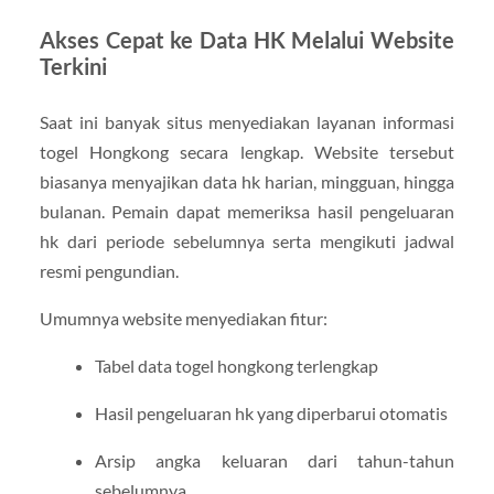
Akses Cepat ke Data HK Melalui Website
Terkini
Saat ini banyak situs menyediakan layanan informasi
togel Hongkong secara lengkap. Website tersebut
biasanya menyajikan data hk harian, mingguan, hingga
bulanan. Pemain dapat memeriksa hasil pengeluaran
hk dari periode sebelumnya serta mengikuti jadwal
resmi pengundian.
Umumnya website menyediakan fitur:
Tabel data togel hongkong terlengkap
Hasil pengeluaran hk yang diperbarui otomatis
Arsip angka keluaran dari tahun-tahun
sebelumnya