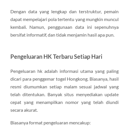
Dengan data yang lengkap dan terstruktur, pemain
dapat mempelajari pola tertentu yang mungkin muncul
kembali. Namun, penggunaan data ini sepenuhnya
bersifat informatif, dan tidak menjamin hasil apa pun.
Pengeluaran HK Terbaru Setiap Hari
Pengeluaran hk adalah informasi utama yang paling
dicari para penggemar togel Hongkong. Biasanya, hasil
resmi diumumkan setiap malam sesuai jadwal yang
telah ditentukan. Banyak situs menyediakan update
cepat yang menampilkan nomor yang telah diundi
secara akurat.
Biasanya format pengeluaran mencakup: