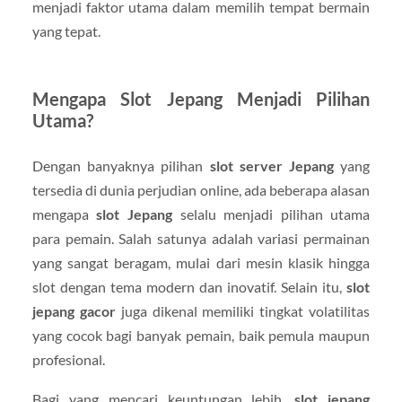
menjadi faktor utama dalam memilih tempat bermain
yang tepat.
Mengapa Slot Jepang Menjadi Pilihan
Utama?
Dengan banyaknya pilihan
slot server Jepang
yang
tersedia di dunia perjudian online, ada beberapa alasan
mengapa
slot Jepang
selalu menjadi pilihan utama
para pemain. Salah satunya adalah variasi permainan
yang sangat beragam, mulai dari mesin klasik hingga
slot dengan tema modern dan inovatif. Selain itu,
slot
jepang gacor
juga dikenal memiliki tingkat volatilitas
yang cocok bagi banyak pemain, baik pemula maupun
profesional.
Bagi yang mencari keuntungan lebih,
slot jepang