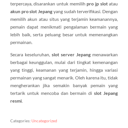
terpercaya, disarankan untuk memilih
pro jp slot
atau
akun pro slot Jepang
yang sudah terverifikasi. Dengan
memilih akun atau situs yang terjamin keamanannya,
pemain dapat menikmati pengalaman bermain yang
lebih baik, serta peluang besar untuk memenangkan
permainan.
Secara keseluruhan,
slot server Jepang
menawarkan
berbagai keunggulan, mulai dari tingkat kemenangan
yang tinggi, keamanan yang terjamin, hingga variasi
permainan yang sangat menarik. Oleh karena itu, tidak
mengherankan jika semakin banyak pemain yang
tertarik untuk mencoba dan bermain di
slot Jepang
resmi
.
Categories:
Uncategorized