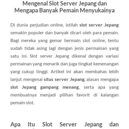
Mengenal Slot Server Jepang dan
Mengapa Banyak Pemain Menyukainya
Di dunia perjudian online, istilah
slot server Jepang
semakin populer dan banyak dicari oleh para pemain.
Bagi mereka yang gemar bermain slot online, tentu
sudah tidak asing lagi dengan jenis permainan yang
satu ini. Slot server Jepang dikenal dengan variasi
permainan yang menarik dan juga tingkat kemenangan
yang cukup tinggi. Artikel ini akan membahas lebih
lanjut mengenai
situs server Jepang
, alasan mengapa
slot Jepang gampang menang
, serta apa yang
membuatnya menjadi pilihan favorit di kalangan
pemain slot.
Apa Itu Slot Server Jepang dan