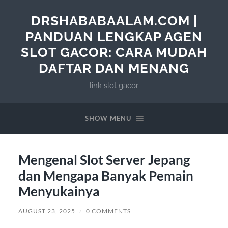
DRSHABABAALAM.COM |
PANDUAN LENGKAP AGEN
SLOT GACOR: CARA MUDAH
DAFTAR DAN MENANG
link slot gacor
SHOW MENU
Mengenal Slot Server Jepang
dan Mengapa Banyak Pemain
Menyukainya
AUGUST 23, 2025
/
0 COMMENTS