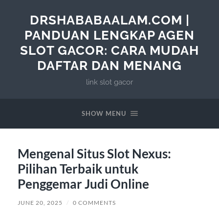
DRSHABABAALAM.COM |
PANDUAN LENGKAP AGEN
SLOT GACOR: CARA MUDAH
DAFTAR DAN MENANG
link slot gacor
SHOW MENU
Mengenal Situs Slot Nexus:
Pilihan Terbaik untuk
Penggemar Judi Online
JUNE 20, 2025
/
0 COMMENTS