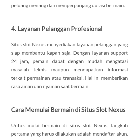
peluang menang dan memperpanjang durasi bermain.
4. Layanan Pelanggan Profesional
Situs slot Nexus menyediakan layanan pelanggan yang
siap membantu kapan saja. Dengan layanan support
24 jam, pemain dapat dengan mudah mengatasi
masalah teknis maupun mendapatkan informasi
terkait permainan atau transaksi. Hal ini memberikan
rasa aman dan nyaman saat bermain.
Cara Memulai Bermain di Situs Slot Nexus
Untuk mulai bermain di situs slot Nexus, langkah
pertama yang harus dilakukan adalah mendaftar akun.