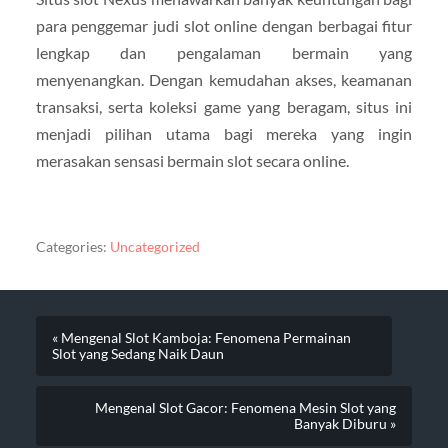
para penggemar judi slot online dengan berbagai fitur
lengkap dan pengalaman bermain yang
menyenangkan. Dengan kemudahan akses, keamanan
transaksi, serta koleksi game yang beragam, situs ini
menjadi pilihan utama bagi mereka yang ingin
merasakan sensasi bermain slot secara online.
Categories:
Uncategorized
« Mengenal Slot Kamboja: Fenomena Permainan
Slot yang Sedang Naik Daun
Mengenal Slot Gacor: Fenomena Mesin Slot yang
Banyak Diburu »