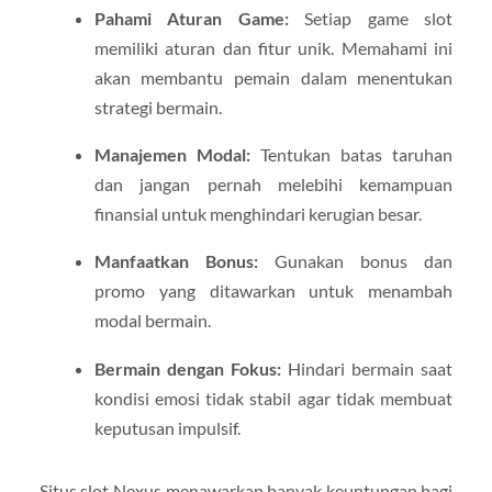
Pahami Aturan Game:
Setiap game slot
memiliki aturan dan fitur unik. Memahami ini
akan membantu pemain dalam menentukan
strategi bermain.
Manajemen Modal:
Tentukan batas taruhan
dan jangan pernah melebihi kemampuan
finansial untuk menghindari kerugian besar.
Manfaatkan Bonus:
Gunakan bonus dan
promo yang ditawarkan untuk menambah
modal bermain.
Bermain dengan Fokus:
Hindari bermain saat
kondisi emosi tidak stabil agar tidak membuat
keputusan impulsif.
Situs slot Nexus menawarkan banyak keuntungan bagi