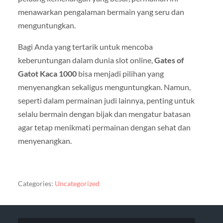
menawarkan pengalaman bermain yang seru dan
menguntungkan.
Bagi Anda yang tertarik untuk mencoba
keberuntungan dalam dunia slot online,
Gates of
Gatot Kaca 1000
bisa menjadi pilihan yang
menyenangkan sekaligus menguntungkan. Namun,
seperti dalam permainan judi lainnya, penting untuk
selalu bermain dengan bijak dan mengatur batasan
agar tetap menikmati permainan dengan sehat dan
menyenangkan.
Categories:
Uncategorized