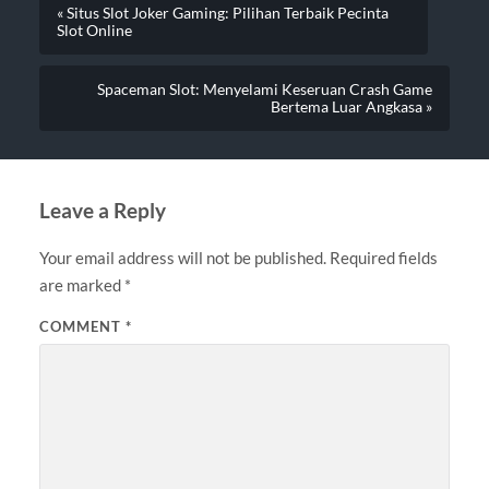
« Situs Slot Joker Gaming: Pilihan Terbaik Pecinta
Slot Online
Spaceman Slot: Menyelami Keseruan Crash Game
Bertema Luar Angkasa »
Leave a Reply
Your email address will not be published.
Required fields
are marked
*
COMMENT
*