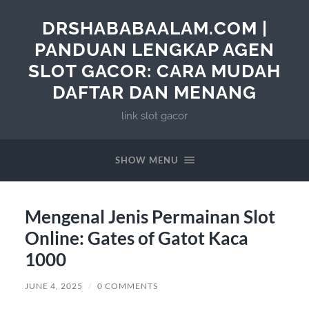
DRSHABABAALAM.COM |
PANDUAN LENGKAP AGEN
SLOT GACOR: CARA MUDAH
DAFTAR DAN MENANG
link slot gacor
SHOW MENU
Mengenal Jenis Permainan Slot
Online: Gates of Gatot Kaca
1000
JUNE 4, 2025
/
0 COMMENTS