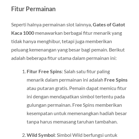
Fitur Permainan
Seperti halnya permainan slot lainnya,
Gates of Gatot
Kaca 1000
menawarkan berbagai fitur menarik yang
tidak hanya menghibur, tetapi juga memberikan
peluang kemenangan yang besar bagi pemain. Berikut
adalah beberapa fitur utama dalam permainan ini:
Fitur Free Spins
: Salah satu fitur paling
menarik dalam permainan ini adalah
Free Spins
atau putaran gratis. Pemain dapat memicu fitur
ini dengan mendapatkan simbol tertentu pada
gulungan permainan. Free Spins memberikan
kesempatan untuk memenangkan hadiah besar
tanpa harus memasang taruhan tambahan.
Wild Symbol
: Simbol Wild berfungsi untuk