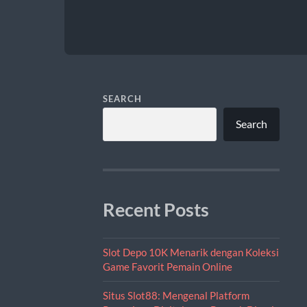
SEARCH
Search
Recent Posts
Slot Depo 10K Menarik dengan Koleksi
Game Favorit Pemain Online
Situs Slot88: Mengenal Platform