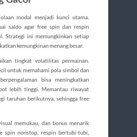
olaan modal menjadi kunci utama.
ai saldo agar free spin dan respin
l. Strategi ini memungkinkan setiap
ngkatkan kemungkinan menang besar.
ikan tingkat volatilitas permainan.
cil untuk memahami pola simbol dan
berpengalaman bisa meningkatkan
pot lebih tinggi. Memantau riwayat
 taruhan berikutnya, sehingga free
visual memukau, dan bonus menarik
 spin nonstop, respin bertubi-tubi,