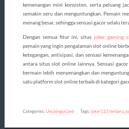
kemenangan mini konsisten, serta peluang 
semakin seru dan menguntungkan. Pemain mera
menang besar, sehingga sensasi gacor selalu ter
Dengan semua fitur ini, situs
joker gaming s
pemain yang ingin pengalaman slot online berb
ketegangan, antisipasi, dan sensasi kemenang
antara situs slot online lainnya. Sensasi gac
bermain lebih menyenangkan dan menguntung
satu platform slot online terbaik di kategori gac
Categories:
Uncategorized
Tags:
joker123 terbaru
,
j