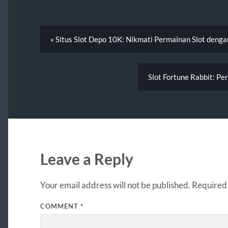
« Situs Slot Depo 10K: Nikmati Permainan Slot denga
Slot Fortune Rabbit: P
Leave a Reply
Your email address will not be published.
Required 
COMMENT
*