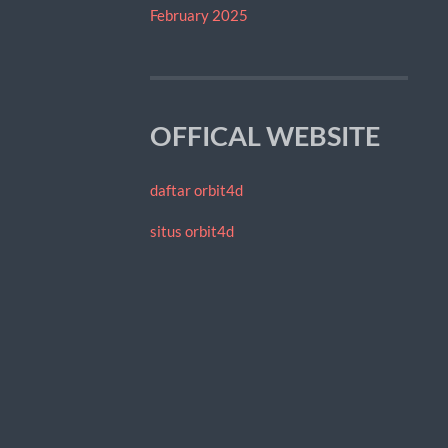
February 2025
OFFICAL WEBSITE
daftar orbit4d
situs orbit4d