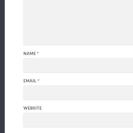
NAME
*
EMAIL
*
WEBSITE