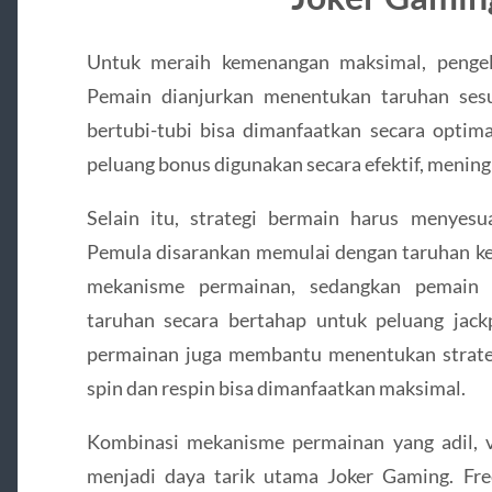
Untuk meraih kemenangan maksimal, pengel
Pemain dianjurkan menentukan taruhan sesu
bertubi-tubi bisa dimanfaatkan secara optima
peluang bonus digunakan secara efektif, meni
Selain itu, strategi bermain harus menyesua
Pemula disarankan memulai dengan taruhan ke
mekanisme permainan, sedangkan pemain 
taruhan secara bertahap untuk peluang jack
permainan juga membantu menentukan strategi
spin dan respin bisa dimanfaatkan maksimal.
Kombinasi mekanisme permainan yang adil, 
menjadi daya tarik utama Joker Gaming. Free