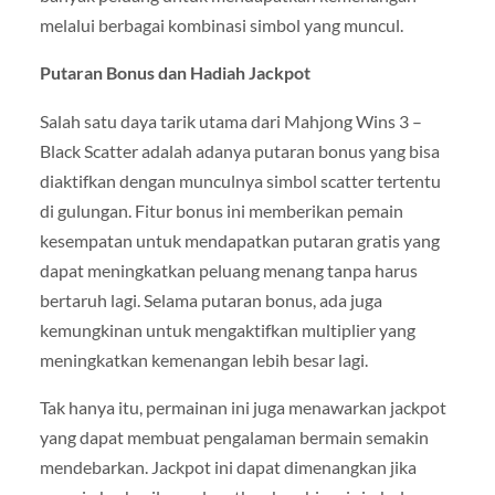
melalui berbagai kombinasi simbol yang muncul.
Putaran Bonus dan Hadiah Jackpot
Salah satu daya tarik utama dari Mahjong Wins 3 –
Black Scatter adalah adanya putaran bonus yang bisa
diaktifkan dengan munculnya simbol scatter tertentu
di gulungan. Fitur bonus ini memberikan pemain
kesempatan untuk mendapatkan putaran gratis yang
dapat meningkatkan peluang menang tanpa harus
bertaruh lagi. Selama putaran bonus, ada juga
kemungkinan untuk mengaktifkan multiplier yang
meningkatkan kemenangan lebih besar lagi.
Tak hanya itu, permainan ini juga menawarkan jackpot
yang dapat membuat pengalaman bermain semakin
mendebarkan. Jackpot ini dapat dimenangkan jika