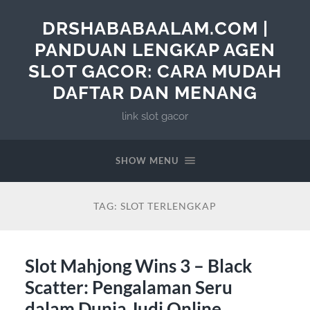
DRSHABABAALAM.COM |
PANDUAN LENGKAP AGEN
SLOT GACOR: CARA MUDAH
DAFTAR DAN MENANG
link slot gacor
SHOW MENU
TAG:
SLOT TERLENGKAP
Slot Mahjong Wins 3 – Black
Scatter: Pengalaman Seru
dalam Dunia Judi Online