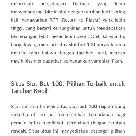
menikmati pengalaman bermain yang lebih
menyenangkan. Mesin slot dengan taruhan kecil sering
kali menawarkan RTP (Return to Player) yang lebih
tinggi, yang berarti kemungkinan untuk mendapatkan
kemenangan lebih besar lebih besar. Oleh karena itu,
banyak yang mencari
situs slot bet 100 perak
karena
mereka tahu bahwa dengan taruhan kecil, mereka
masih bisa mendapatkan kemenangan yang signifikan.
Situs Slot Bet 100: Pilihan Terbaik untuk
Taruhan Kecil
Saat ini, ada banyak
situs slot bet 100 rupiah
yang
tersedia di internet, memberikan kemudahan bagi
pemain untuk menikmati permainan dengan taruhan
rendah. Situs-situs ini menyediakan berbagai pilihan