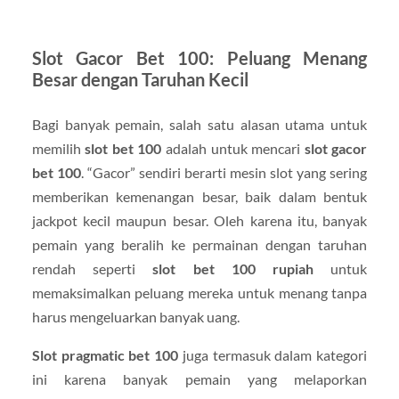
Slot Gacor Bet 100: Peluang Menang
Besar dengan Taruhan Kecil
Bagi banyak pemain, salah satu alasan utama untuk
memilih
slot bet 100
adalah untuk mencari
slot gacor
bet 100
. “Gacor” sendiri berarti mesin slot yang sering
memberikan kemenangan besar, baik dalam bentuk
jackpot kecil maupun besar. Oleh karena itu, banyak
pemain yang beralih ke permainan dengan taruhan
rendah seperti
slot bet 100 rupiah
untuk
memaksimalkan peluang mereka untuk menang tanpa
harus mengeluarkan banyak uang.
Slot pragmatic bet 100
juga termasuk dalam kategori
ini karena banyak pemain yang melaporkan