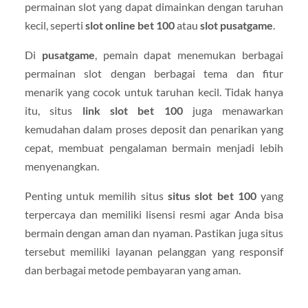
permainan slot yang dapat dimainkan dengan taruhan
kecil, seperti
slot online bet 100
atau
slot pusatgame
.
Di
pusatgame
, pemain dapat menemukan berbagai
permainan slot dengan berbagai tema dan fitur
menarik yang cocok untuk taruhan kecil. Tidak hanya
itu, situs
link slot bet 100
juga menawarkan
kemudahan dalam proses deposit dan penarikan yang
cepat, membuat pengalaman bermain menjadi lebih
menyenangkan.
Penting untuk memilih situs
situs slot bet 100
yang
terpercaya dan memiliki lisensi resmi agar Anda bisa
bermain dengan aman dan nyaman. Pastikan juga situs
tersebut memiliki layanan pelanggan yang responsif
dan berbagai metode pembayaran yang aman.