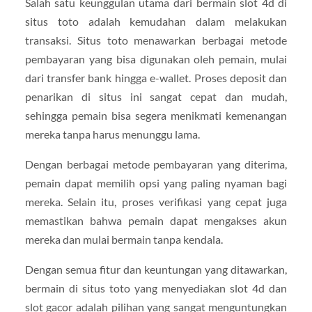
Salah satu keunggulan utama dari bermain slot 4d di
situs toto adalah kemudahan dalam melakukan
transaksi. Situs toto menawarkan berbagai metode
pembayaran yang bisa digunakan oleh pemain, mulai
dari transfer bank hingga e-wallet. Proses deposit dan
penarikan di situs ini sangat cepat dan mudah,
sehingga pemain bisa segera menikmati kemenangan
mereka tanpa harus menunggu lama.
Dengan berbagai metode pembayaran yang diterima,
pemain dapat memilih opsi yang paling nyaman bagi
mereka. Selain itu, proses verifikasi yang cepat juga
memastikan bahwa pemain dapat mengakses akun
mereka dan mulai bermain tanpa kendala.
Dengan semua fitur dan keuntungan yang ditawarkan,
bermain di situs toto yang menyediakan slot 4d dan
slot gacor adalah pilihan yang sangat menguntungkan