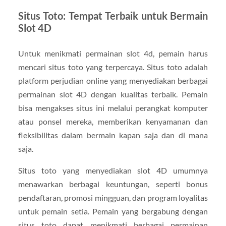
Situs Toto: Tempat Terbaik untuk Bermain
Slot 4D
Untuk menikmati permainan slot 4d, pemain harus
mencari situs toto yang terpercaya. Situs toto adalah
platform perjudian online yang menyediakan berbagai
permainan slot 4D dengan kualitas terbaik. Pemain
bisa mengakses situs ini melalui perangkat komputer
atau ponsel mereka, memberikan kenyamanan dan
fleksibilitas dalam bermain kapan saja dan di mana
saja.
Situs toto yang menyediakan slot 4D umumnya
menawarkan berbagai keuntungan, seperti bonus
pendaftaran, promosi mingguan, dan program loyalitas
untuk pemain setia. Pemain yang bergabung dengan
situs toto dapat menikmati berbagai permainan