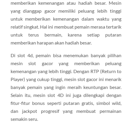
memberikan kemenangan atau hadiah besar. Mesin
yang dianggap gacor memiliki peluang lebih tinggi
untuk memberikan kemenangan dalam waktu yang
relatif singkat. Hal ini membuat pemain merasa tertarik
untuk terus bermain, karena setiap putaran
memberikan harapan akan hadiah besar.
Di slot 4d, pemain bisa menemukan banyak pilihan
mesin slot gacor yang memberikan peluang
kemenangan yang lebih tinggi. Dengan RTP (Return to
Player) yang cukup tinggi, mesin slot gacor ini menarik
banyak pemain yang ingin meraih keuntungan besar.
Selain itu, mesin slot 4D ini juga dilengkapi dengan
fitur-fitur bonus seperti putaran gratis, simbol wild,
dan jackpot progresif yang membuat permainan
semakin seru.