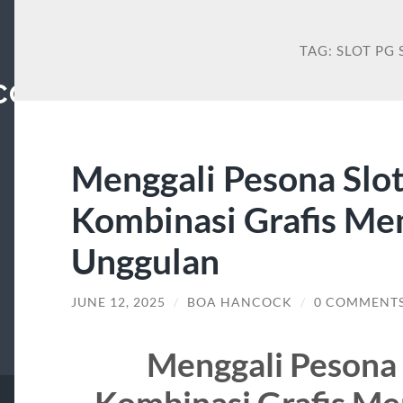
TAG:
SLOT PG 
COM
Menggali Pesona Slot
Kombinasi Grafis Me
Unggulan
JUNE 12, 2025
/
BOA HANCOCK
/
0 COMMENT
Menggali Pesona 
Kombinasi Grafis Me