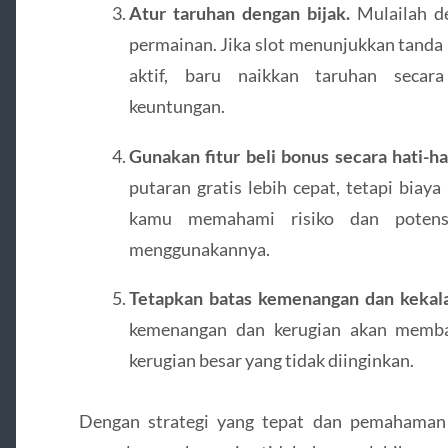
Atur taruhan dengan bijak.
Mulailah de
permainan. Jika slot menunjukkan tanda 
aktif, baru naikkan taruhan seca
keuntungan.
Gunakan fitur beli bonus secara hati-ha
putaran gratis lebih cepat, tetapi biay
kamu memahami risiko dan potensi
menggunakannya.
Tetapkan batas kemenangan dan kekal
kemenangan dan kerugian akan memb
kerugian besar yang tidak diinginkan.
Dengan strategi yang tepat dan pemahaman t