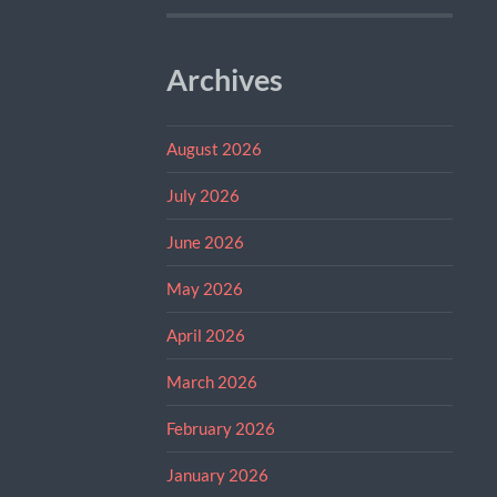
Archives
August 2026
July 2026
June 2026
May 2026
April 2026
March 2026
February 2026
January 2026