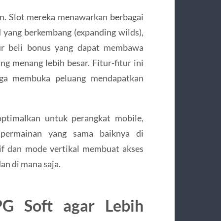
kan. Slot mereka menawarkan berbagai
ild yang berkembang (expanding wilds),
itur beli bonus yang dapat membawa
 menang lebih besar. Fitur-fitur ini
uga membuka peluang mendapatkan
optimalkan untuk perangkat mobile,
 permainan yang sama baiknya di
if dan mode vertikal membuat akses
an di mana saja.
PG Soft agar Lebih