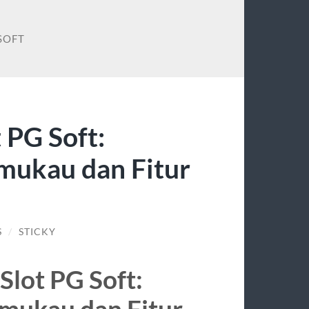
SOFT
 PG Soft:
mukau dan Fitur
S
/
STICKY
Slot PG Soft:
mukau dan Fitur