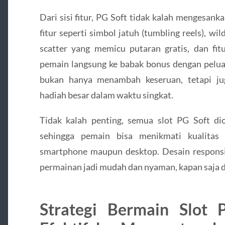
Dari sisi fitur, PG Soft tidak kalah mengesan
fitur seperti simbol jatuh (tumbling reels), w
scatter yang memicu putaran gratis, dan f
pemain langsung ke babak bonus dengan peluang
bukan hanya menambah keseruan, tetapi j
hadiah besar dalam waktu singkat.
Tidak kalah penting, semua slot PG Soft di
sehingga pemain bisa menikmati kualitas
smartphone maupun desktop. Desain respons
permainan jadi mudah dan nyaman, kapan saja d
Strategi Bermain Slot 