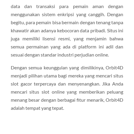
data dan transaksi para pemain aman dengan
menggunakan sistem enkripsi yang canggih. Dengan
begitu, para pemain bisa bermain dengan tenang tanpa
khawatir akan adanya kebocoran data pribadi. Situs ini
juga memiliki lisensi resmi, yang menjamin bahwa
semua permainan yang ada di platform ini adil dan
sesuai dengan standar industri perjudian online.
Dengan semua keunggulan yang dimilikinya, Orbit4D
menjadi pilihan utama bagi mereka yang mencari situs
slot gacor terpercaya dan menyenangkan. Jika Anda
mencari situs slot online yang memberikan peluang
menang besar dengan berbagai fitur menarik, Orbit4D
adalah tempat yang tepat.