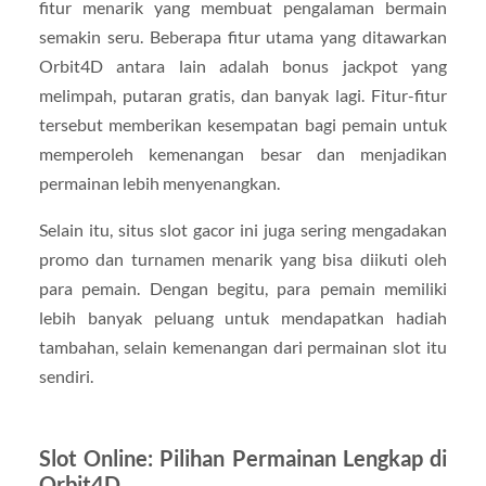
fitur menarik yang membuat pengalaman bermain
semakin seru. Beberapa fitur utama yang ditawarkan
Orbit4D antara lain adalah bonus jackpot yang
melimpah, putaran gratis, dan banyak lagi. Fitur-fitur
tersebut memberikan kesempatan bagi pemain untuk
memperoleh kemenangan besar dan menjadikan
permainan lebih menyenangkan.
Selain itu, situs slot gacor ini juga sering mengadakan
promo dan turnamen menarik yang bisa diikuti oleh
para pemain. Dengan begitu, para pemain memiliki
lebih banyak peluang untuk mendapatkan hadiah
tambahan, selain kemenangan dari permainan slot itu
sendiri.
Slot Online: Pilihan Permainan Lengkap di
Orbit4D