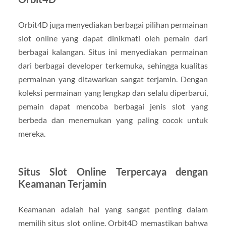
Orbit4D juga menyediakan berbagai pilihan permainan
slot online yang dapat dinikmati oleh pemain dari
berbagai kalangan. Situs ini menyediakan permainan
dari berbagai developer terkemuka, sehingga kualitas
permainan yang ditawarkan sangat terjamin. Dengan
koleksi permainan yang lengkap dan selalu diperbarui,
pemain dapat mencoba berbagai jenis slot yang
berbeda dan menemukan yang paling cocok untuk
mereka.
Situs Slot Online Terpercaya dengan
Keamanan Terjamin
Keamanan adalah hal yang sangat penting dalam
memilih situs slot online. Orbit4D memastikan bahwa