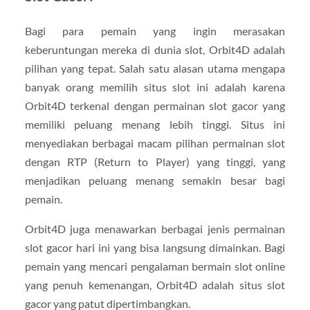
Bagi para pemain yang ingin merasakan
keberuntungan mereka di dunia slot, Orbit4D adalah
pilihan yang tepat. Salah satu alasan utama mengapa
banyak orang memilih situs slot ini adalah karena
Orbit4D terkenal dengan permainan slot gacor yang
memiliki peluang menang lebih tinggi. Situs ini
menyediakan berbagai macam pilihan permainan slot
dengan RTP (Return to Player) yang tinggi, yang
menjadikan peluang menang semakin besar bagi
pemain.
Orbit4D juga menawarkan berbagai jenis permainan
slot gacor hari ini yang bisa langsung dimainkan. Bagi
pemain yang mencari pengalaman bermain slot online
yang penuh kemenangan, Orbit4D adalah situs slot
gacor yang patut dipertimbangkan.