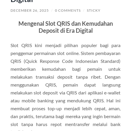
DECEMBER 26, 2025
/
0 COMMENTS
/
STICKY
Mengenal Slot QRIS dan Kemudahan
Deposit di Era Digital
Slot QRIS kini menjadi pilihan populer bagi para
penggemar permainan slot online. Sistem pembayaran
QRIS (Quick Response Code Indonesian Standard)
memberikan kemudahan bagi pemain untuk
melakukan transaksi deposit tanpa ribet. Dengan
menggunakan QRIS, pemain dapat langsung
melakukan slot deposit via QRIS dari aplikasi e-wallet
atau mobile banking yang mendukung QRIS. Hal ini
membuat proses top-up menjadi lebih cepat, aman,
dan praktis, terutama bagi mereka yang ingin bermain
slot tanpa harus repot mentransfer melalui bank