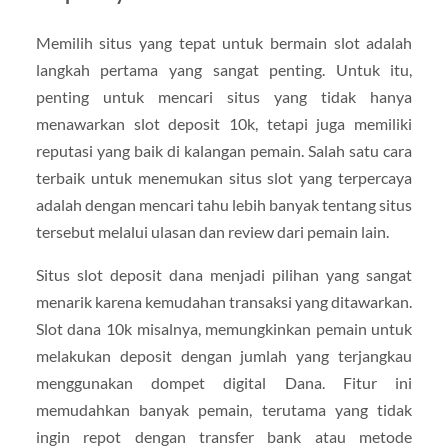
Memilih situs yang tepat untuk bermain slot adalah
langkah pertama yang sangat penting. Untuk itu,
penting untuk mencari situs yang tidak hanya
menawarkan slot deposit 10k, tetapi juga memiliki
reputasi yang baik di kalangan pemain. Salah satu cara
terbaik untuk menemukan situs slot yang terpercaya
adalah dengan mencari tahu lebih banyak tentang situs
tersebut melalui ulasan dan review dari pemain lain.
Situs slot deposit dana menjadi pilihan yang sangat
menarik karena kemudahan transaksi yang ditawarkan.
Slot dana 10k misalnya, memungkinkan pemain untuk
melakukan deposit dengan jumlah yang terjangkau
menggunakan dompet digital Dana. Fitur ini
memudahkan banyak pemain, terutama yang tidak
ingin repot dengan transfer bank atau metode