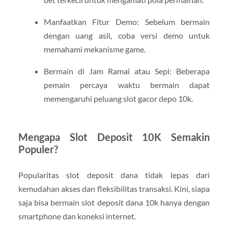
Manfaatkan Fitur Demo: Sebelum bermain
dengan uang asli, coba versi demo untuk
memahami mekanisme game.
Bermain di Jam Ramai atau Sepi: Beberapa
pemain percaya waktu bermain dapat
memengaruhi peluang slot gacor depo 10k.
Mengapa Slot Deposit 10K Semakin
Populer?
Popularitas slot deposit dana tidak lepas dari
kemudahan akses dan fleksibilitas transaksi. Kini, siapa
saja bisa bermain slot deposit dana 10k hanya dengan
smartphone dan koneksi internet.