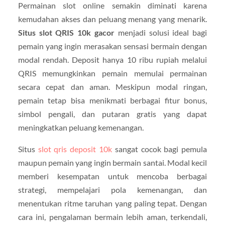
Permainan slot online semakin diminati karena
kemudahan akses dan peluang menang yang menarik.
Situs slot QRIS 10k gacor
menjadi solusi ideal bagi
pemain yang ingin merasakan sensasi bermain dengan
modal rendah. Deposit hanya 10 ribu rupiah melalui
QRIS memungkinkan pemain memulai permainan
secara cepat dan aman. Meskipun modal ringan,
pemain tetap bisa menikmati berbagai fitur bonus,
simbol pengali, dan putaran gratis yang dapat
meningkatkan peluang kemenangan.
Situs
slot qris deposit 10k
sangat cocok bagi pemula
maupun pemain yang ingin bermain santai. Modal kecil
memberi kesempatan untuk mencoba berbagai
strategi, mempelajari pola kemenangan, dan
menentukan ritme taruhan yang paling tepat. Dengan
cara ini, pengalaman bermain lebih aman, terkendali,