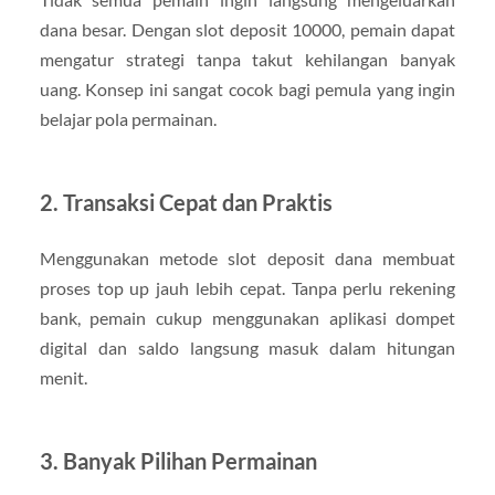
dana besar. Dengan slot deposit 10000, pemain dapat
mengatur strategi tanpa takut kehilangan banyak
uang. Konsep ini sangat cocok bagi pemula yang ingin
belajar pola permainan.
2. Transaksi Cepat dan Praktis
Menggunakan metode slot deposit dana membuat
proses top up jauh lebih cepat. Tanpa perlu rekening
bank, pemain cukup menggunakan aplikasi dompet
digital dan saldo langsung masuk dalam hitungan
menit.
3. Banyak Pilihan Permainan