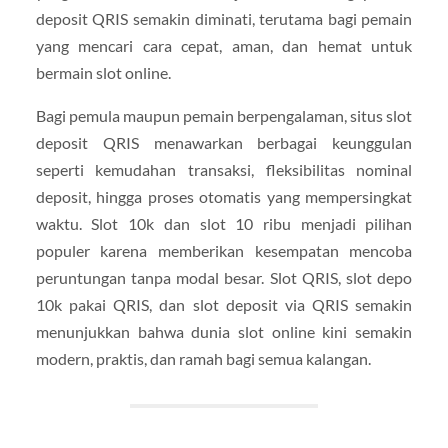
deposit QRIS semakin diminati, terutama bagi pemain
yang mencari cara cepat, aman, dan hemat untuk
bermain slot online.
Bagi pemula maupun pemain berpengalaman, situs slot
deposit QRIS menawarkan berbagai keunggulan
seperti kemudahan transaksi, fleksibilitas nominal
deposit, hingga proses otomatis yang mempersingkat
waktu. Slot 10k dan slot 10 ribu menjadi pilihan
populer karena memberikan kesempatan mencoba
peruntungan tanpa modal besar. Slot QRIS, slot depo
10k pakai QRIS, dan slot deposit via QRIS semakin
menunjukkan bahwa dunia slot online kini semakin
modern, praktis, dan ramah bagi semua kalangan.