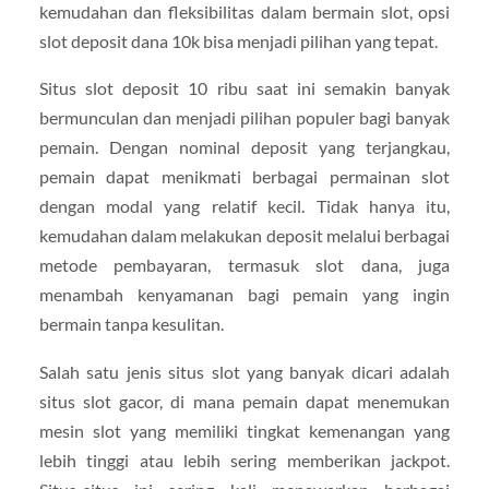
kemudahan dan fleksibilitas dalam bermain slot, opsi
slot deposit dana 10k bisa menjadi pilihan yang tepat.
Situs slot deposit 10 ribu saat ini semakin banyak
bermunculan dan menjadi pilihan populer bagi banyak
pemain. Dengan nominal deposit yang terjangkau,
pemain dapat menikmati berbagai permainan slot
dengan modal yang relatif kecil. Tidak hanya itu,
kemudahan dalam melakukan deposit melalui berbagai
metode pembayaran, termasuk slot dana, juga
menambah kenyamanan bagi pemain yang ingin
bermain tanpa kesulitan.
Salah satu jenis situs slot yang banyak dicari adalah
situs slot gacor, di mana pemain dapat menemukan
mesin slot yang memiliki tingkat kemenangan yang
lebih tinggi atau lebih sering memberikan jackpot.