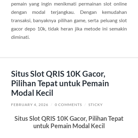
pemain yang ingin menikmati permainan slot online
dengan modal terjangkau. Dengan kemudahan
transaksi, banyaknya pilihan game, serta peluang slot
gacor depo 10k, tidak heran jika metode ini semakin
diminati.
Situs Slot QRIS 10K Gacor,
Pilihan Tepat untuk Pemain
Modal Kecil
FEBRUARY 4, 2026
/
0 COMMENTS
/
STICKY
Situs Slot QRIS 10K Gacor, Pilihan Tepat
untuk Pemain Modal Kecil