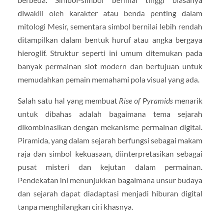
diwakili oleh karakter atau benda penting dalam
mitologi Mesir, sementara simbol bernilai lebih rendah
ditampilkan dalam bentuk huruf atau angka bergaya
hieroglif. Struktur seperti ini umum ditemukan pada
banyak permainan slot modern dan bertujuan untuk
memudahkan pemain memahami pola visual yang ada.
Salah satu hal yang membuat
Rise of Pyramids
menarik
untuk dibahas adalah bagaimana tema sejarah
dikombinasikan dengan mekanisme permainan digital.
Piramida, yang dalam sejarah berfungsi sebagai makam
raja dan simbol kekuasaan, diinterpretasikan sebagai
pusat misteri dan kejutan dalam permainan.
Pendekatan ini menunjukkan bagaimana unsur budaya
dan sejarah dapat diadaptasi menjadi hiburan digital
tanpa menghilangkan ciri khasnya.