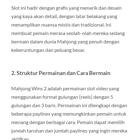
Slot ini hadir dengan grafis yang menarik dan desain
yang kaya akan detail, dengan latar belakang yang
menampilkan nuansa mistis dan tradisional. Ini
membuat pemain merasa seolah-olah mereka sedang
bermain dalam dunia Mahjong yang penuh dengan
keberuntungan dan peluang besar.
2.
Struktur Permainan dan Cara Bermain
Mahjong Wins 2 adalah permainan slot video yang
menggunakan format gulungan (reels) dengan 5
gulungan dan 3 baris. Permainan ini dilengkapi dengan
beberapa paylines yang memungkinkan pemain untuk
menang dengan berbagai cara. Pemain dapat memilih
jumlah taruhan dan jumlah paylines yang ingin mereka
aktifkan.