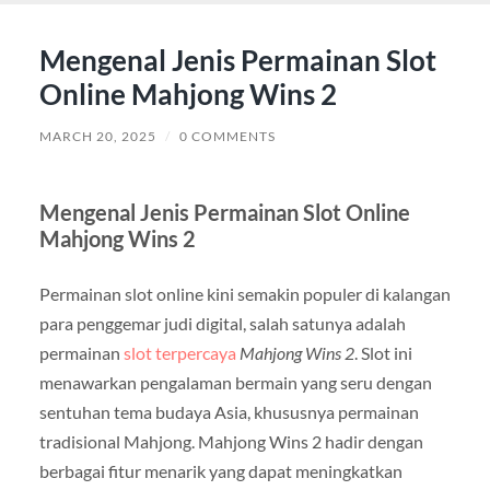
Mengenal Jenis Permainan Slot
Online Mahjong Wins 2
MARCH 20, 2025
/
0 COMMENTS
Mengenal Jenis Permainan Slot Online
Mahjong Wins 2
Permainan slot online kini semakin populer di kalangan
para penggemar judi digital, salah satunya adalah
permainan
slot terpercaya
Mahjong Wins 2
. Slot ini
menawarkan pengalaman bermain yang seru dengan
sentuhan tema budaya Asia, khususnya permainan
tradisional Mahjong. Mahjong Wins 2 hadir dengan
berbagai fitur menarik yang dapat meningkatkan