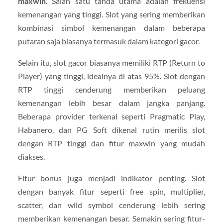
maxwin
. Salah satu tanda utama adalah frekuensi
kemenangan yang tinggi. Slot yang sering memberikan
kombinasi simbol kemenangan dalam beberapa
putaran saja biasanya termasuk dalam kategori gacor.
Selain itu, slot gacor biasanya memiliki RTP (Return to
Player) yang tinggi, idealnya di atas 95%. Slot dengan
RTP tinggi cenderung memberikan peluang
kemenangan lebih besar dalam jangka panjang.
Beberapa provider terkenal seperti Pragmatic Play,
Habanero, dan PG Soft dikenal rutin merilis slot
dengan RTP tinggi dan fitur maxwin yang mudah
diakses.
Fitur bonus juga menjadi indikator penting. Slot
dengan banyak fitur seperti free spin, multiplier,
scatter, dan wild symbol cenderung lebih sering
memberikan kemenangan besar. Semakin sering fitur-