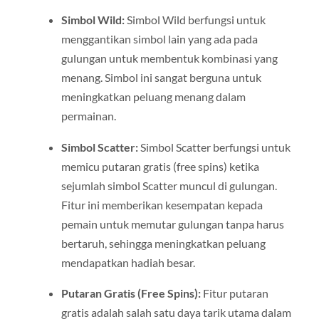
Simbol Wild:
Simbol Wild berfungsi untuk
menggantikan simbol lain yang ada pada
gulungan untuk membentuk kombinasi yang
menang. Simbol ini sangat berguna untuk
meningkatkan peluang menang dalam
permainan.
Simbol Scatter:
Simbol Scatter berfungsi untuk
memicu putaran gratis (free spins) ketika
sejumlah simbol Scatter muncul di gulungan.
Fitur ini memberikan kesempatan kepada
pemain untuk memutar gulungan tanpa harus
bertaruh, sehingga meningkatkan peluang
mendapatkan hadiah besar.
Putaran Gratis (Free Spins):
Fitur putaran
gratis adalah salah satu daya tarik utama dalam