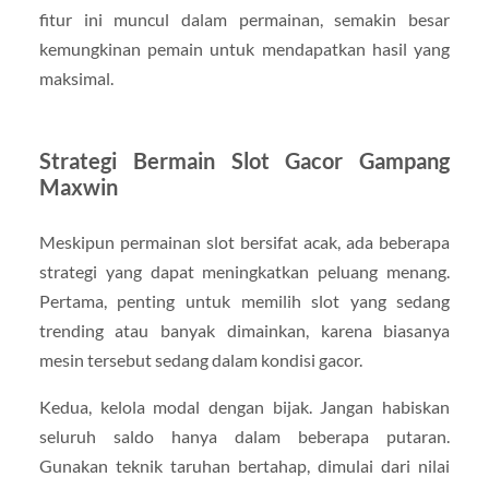
fitur ini muncul dalam permainan, semakin besar
kemungkinan pemain untuk mendapatkan hasil yang
maksimal.
Strategi Bermain Slot Gacor Gampang
Maxwin
Meskipun permainan slot bersifat acak, ada beberapa
strategi yang dapat meningkatkan peluang menang.
Pertama, penting untuk memilih slot yang sedang
trending atau banyak dimainkan, karena biasanya
mesin tersebut sedang dalam kondisi gacor.
Kedua, kelola modal dengan bijak. Jangan habiskan
seluruh saldo hanya dalam beberapa putaran.
Gunakan teknik taruhan bertahap, dimulai dari nilai