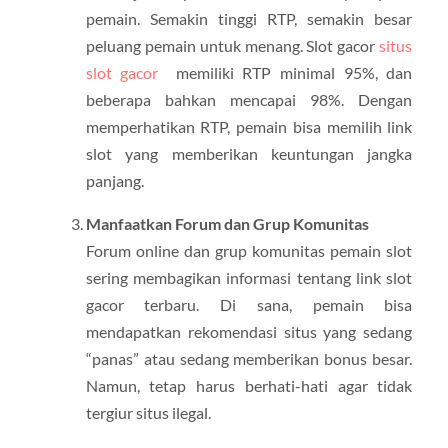
pemain. Semakin tinggi RTP, semakin besar
peluang pemain untuk menang. Slot gacor
situs
slot gacor
memiliki RTP minimal 95%, dan
beberapa bahkan mencapai 98%. Dengan
memperhatikan RTP, pemain bisa memilih link
slot yang memberikan keuntungan jangka
panjang.
Manfaatkan Forum dan Grup Komunitas
Forum online dan grup komunitas pemain slot
sering membagikan informasi tentang link slot
gacor terbaru. Di sana, pemain bisa
mendapatkan rekomendasi situs yang sedang
“panas” atau sedang memberikan bonus besar.
Namun, tetap harus berhati-hati agar tidak
tergiur situs ilegal.