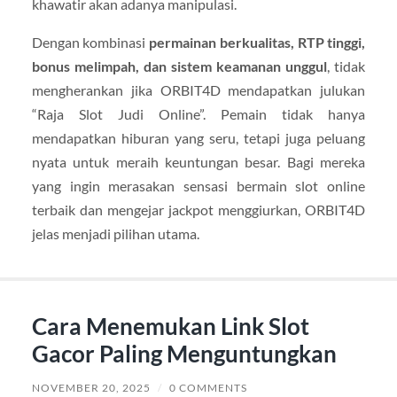
khawatir akan adanya manipulasi.
Dengan kombinasi
permainan berkualitas, RTP tinggi,
bonus melimpah, dan sistem keamanan unggul
, tidak
mengherankan jika ORBIT4D mendapatkan julukan
“Raja Slot Judi Online”. Pemain tidak hanya
mendapatkan hiburan yang seru, tetapi juga peluang
nyata untuk meraih keuntungan besar. Bagi mereka
yang ingin merasakan sensasi bermain slot online
terbaik dan mengejar jackpot menggiurkan, ORBIT4D
jelas menjadi pilihan utama.
Cara Menemukan Link Slot
Gacor Paling Menguntungkan
NOVEMBER 20, 2025
/
0 COMMENTS