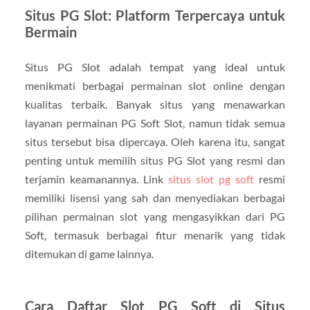
Situs PG Slot: Platform Terpercaya untuk
Bermain
Situs PG Slot adalah tempat yang ideal untuk
menikmati berbagai permainan slot online dengan
kualitas terbaik. Banyak situs yang menawarkan
layanan permainan PG Soft Slot, namun tidak semua
situs tersebut bisa dipercaya. Oleh karena itu, sangat
penting untuk memilih situs PG Slot yang resmi dan
terjamin keamanannya. Link
situs slot pg soft
resmi
memiliki lisensi yang sah dan menyediakan berbagai
pilihan permainan slot yang mengasyikkan dari PG
Soft, termasuk berbagai fitur menarik yang tidak
ditemukan di game lainnya.
Cara Daftar Slot PG Soft di Situs