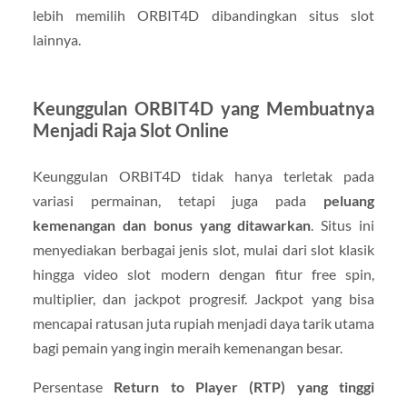
lebih memilih ORBIT4D dibandingkan situs slot
lainnya.
Keunggulan ORBIT4D yang Membuatnya
Menjadi Raja Slot Online
Keunggulan ORBIT4D tidak hanya terletak pada
variasi permainan, tetapi juga pada
peluang
kemenangan dan bonus yang ditawarkan
. Situs ini
menyediakan berbagai jenis slot, mulai dari slot klasik
hingga video slot modern dengan fitur free spin,
multiplier, dan jackpot progresif. Jackpot yang bisa
mencapai ratusan juta rupiah menjadi daya tarik utama
bagi pemain yang ingin meraih kemenangan besar.
Persentase
Return to Player (RTP) yang tinggi