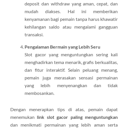
deposit dan withdraw yang aman, cepat, dan
mudah diakses. Hal ini memberikan
kenyamanan bagi pemain tanpa harus khawatir
kehilangan saldo atau mengalami gangguan
transaksi.
Pengalaman Bermain yang Lebih Seru
Slot gacor yang menguntungkan sering kali
menghadirkan tema menarik, grafis berkualitas,
dan fitur interaktif. Selain peluang menang,
pemain juga merasakan sensasi permainan
yang lebih menyenangkan dan tidak
membosankan.
Dengan menerapkan tips di atas, pemain dapat
menemukan
link slot gacor paling menguntungkan
dan menikmati permainan yang lebih aman serta