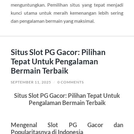
menguntungkan. Pemilihan situs yang tepat menjadi
kunci utama untuk meraih kemenangan lebih sering
dan pengalaman bermain yang maksimal.
Situs Slot PG Gacor: Pilihan
Tepat Untuk Pengalaman
Bermain Terbaik
SEPTEMBER 11, 2025
/
0 COMMENTS
Situs Slot PG Gacor: Pilihan Tepat Untuk
Pengalaman Bermain Terbaik
Mengenal Slot PG Gacor dan
Popularitasnya di Indonesia