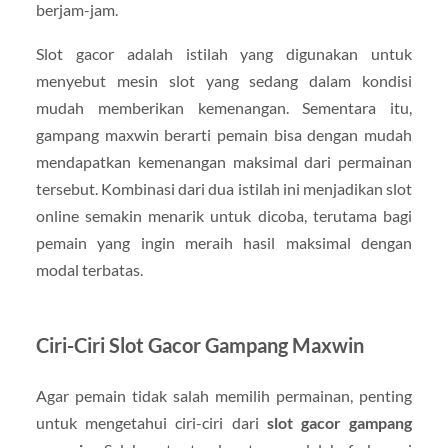
berjam-jam.
Slot gacor adalah istilah yang digunakan untuk
menyebut mesin slot yang sedang dalam kondisi
mudah memberikan kemenangan. Sementara itu,
gampang maxwin berarti pemain bisa dengan mudah
mendapatkan kemenangan maksimal dari permainan
tersebut. Kombinasi dari dua istilah ini menjadikan slot
online semakin menarik untuk dicoba, terutama bagi
pemain yang ingin meraih hasil maksimal dengan
modal terbatas.
Ciri-Ciri Slot Gacor Gampang Maxwin
Agar pemain tidak salah memilih permainan, penting
untuk mengetahui ciri-ciri dari
slot gacor gampang