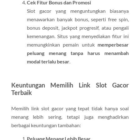
Cek Fitur Bonus dan Promosi
Slot gacor yang menguntungkan biasanya
menawarkan banyak bonus, seperti free spin,
bonus deposit, jackpot progresif, atau pengali
kemenangan. Situs yang menyediakan fitur ini
memungkinkan pemain untuk
memperbesar
peluang menang tanpa harus menambah
modal terlalu besar
.
Keuntungan Memilih Link Slot Gacor
Terbaik
Memilih link slot gacor yang tepat tidak hanya soal
menang lebih sering, tetapi juga menghadirkan
berbagai keuntungan tambahan:
Peluang Menang Lebih Besar