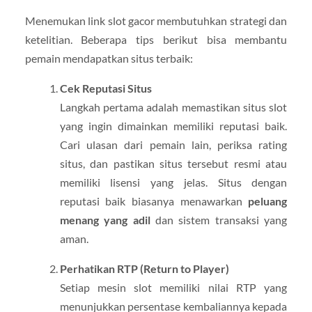
Menemukan link slot gacor membutuhkan strategi dan
ketelitian. Beberapa tips berikut bisa membantu
pemain mendapatkan situs terbaik:
Cek Reputasi Situs
Langkah pertama adalah memastikan situs slot
yang ingin dimainkan memiliki reputasi baik.
Cari ulasan dari pemain lain, periksa rating
situs, dan pastikan situs tersebut resmi atau
memiliki lisensi yang jelas. Situs dengan
reputasi baik biasanya menawarkan
peluang
menang yang adil
dan sistem transaksi yang
aman.
Perhatikan RTP (Return to Player)
Setiap mesin slot memiliki nilai RTP yang
menunjukkan persentase kembaliannya kepada