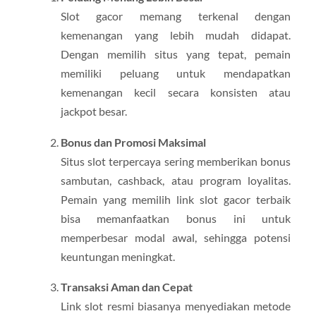
Slot gacor memang terkenal dengan
kemenangan yang lebih mudah didapat.
Dengan memilih situs yang tepat, pemain
memiliki peluang untuk mendapatkan
kemenangan kecil secara konsisten atau
jackpot besar.
Bonus dan Promosi Maksimal
Situs slot terpercaya sering memberikan bonus
sambutan, cashback, atau program loyalitas.
Pemain yang memilih link slot gacor terbaik
bisa memanfaatkan bonus ini untuk
memperbesar modal awal, sehingga potensi
keuntungan meningkat.
Transaksi Aman dan Cepat
Link slot resmi biasanya menyediakan metode