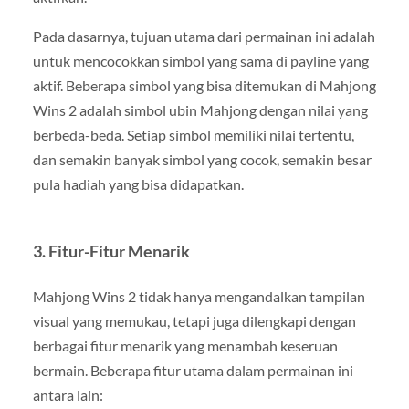
Pada dasarnya, tujuan utama dari permainan ini adalah
untuk mencocokkan simbol yang sama di payline yang
aktif. Beberapa simbol yang bisa ditemukan di Mahjong
Wins 2 adalah simbol ubin Mahjong dengan nilai yang
berbeda-beda. Setiap simbol memiliki nilai tertentu,
dan semakin banyak simbol yang cocok, semakin besar
pula hadiah yang bisa didapatkan.
3.
Fitur-Fitur Menarik
Mahjong Wins 2 tidak hanya mengandalkan tampilan
visual yang memukau, tetapi juga dilengkapi dengan
berbagai fitur menarik yang menambah keseruan
bermain. Beberapa fitur utama dalam permainan ini
antara lain: