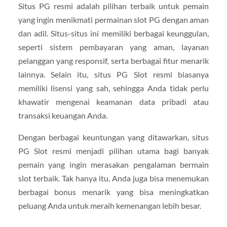
Situs PG resmi adalah pilihan terbaik untuk pemain
yang ingin menikmati permainan slot PG dengan aman
dan adil. Situs-situs ini memiliki berbagai keunggulan,
seperti sistem pembayaran yang aman, layanan
pelanggan yang responsif, serta berbagai fitur menarik
lainnya. Selain itu, situs PG Slot resmi biasanya
memiliki lisensi yang sah, sehingga Anda tidak perlu
khawatir mengenai keamanan data pribadi atau
transaksi keuangan Anda.
Dengan berbagai keuntungan yang ditawarkan, situs
PG Slot resmi menjadi pilihan utama bagi banyak
pemain yang ingin merasakan pengalaman bermain
slot terbaik. Tak hanya itu, Anda juga bisa menemukan
berbagai bonus menarik yang bisa meningkatkan
peluang Anda untuk meraih kemenangan lebih besar.