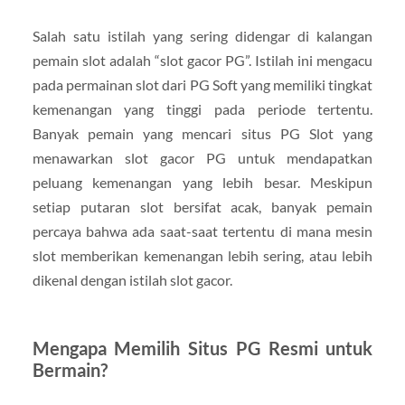
Salah satu istilah yang sering didengar di kalangan
pemain slot adalah “slot gacor PG”. Istilah ini mengacu
pada permainan slot dari PG Soft yang memiliki tingkat
kemenangan yang tinggi pada periode tertentu.
Banyak pemain yang mencari situs PG Slot yang
menawarkan slot gacor PG untuk mendapatkan
peluang kemenangan yang lebih besar. Meskipun
setiap putaran slot bersifat acak, banyak pemain
percaya bahwa ada saat-saat tertentu di mana mesin
slot memberikan kemenangan lebih sering, atau lebih
dikenal dengan istilah slot gacor.
Mengapa Memilih Situs PG Resmi untuk
Bermain?