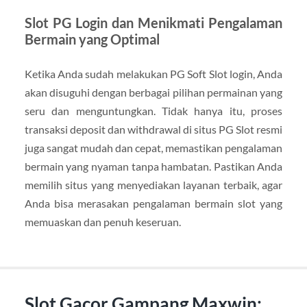
Slot PG Login dan Menikmati Pengalaman
Bermain yang Optimal
Ketika Anda sudah melakukan PG Soft Slot login, Anda
akan disuguhi dengan berbagai pilihan permainan yang
seru dan menguntungkan. Tidak hanya itu, proses
transaksi deposit dan withdrawal di situs PG Slot resmi
juga sangat mudah dan cepat, memastikan pengalaman
bermain yang nyaman tanpa hambatan. Pastikan Anda
memilih situs yang menyediakan layanan terbaik, agar
Anda bisa merasakan pengalaman bermain slot yang
memuaskan dan penuh keseruan.
Slot Gacor Gampang Maxwin: