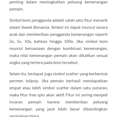
penting dalam meningkatkan peluang kemenangan
pemain.
Simbol bom pengganda adalah salah satu fitur menarik
dalam Sweet Bonanza. Simbol ini dapat muncul secara
acak dan memberikan pengganda kemenangan seperti
2x, 5x, 10x, bahkan hingga 100x. Jika simbol bom
muncul bersamaan dengan kombinasi kemenangan,
maka nilai kemenangan pemain akan dikalikan sesuai
angka yang tertera pada bom tersebut.
Selain itu, terdapat juga simbol scatter yang berbentuk
permen lolipop. Jika pemain berhasil mendapatkan
empat atau lebih simbol scatter dalam satu putaran,
maka fitur free spin akan aktif. Fitur ini sering menjadi
incaran pemain karena memberikan peluang
kemenangan yang jauh lebih besar dibandingkan
permainan biasa.