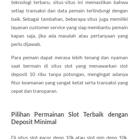
teknologi terbaru, situs-situs ini memastikan bahwa
setiap transaksi dan data pemain terlindungi dengan
baik. Sebagai tambahan, beberapa situs juga memiliki
layanan customer service yang siap membantu pemain
kapan saja, jika ada masalah atau pertanyaan yang
perlu dijawab.
Para pemain dapat merasa lebih tenang dan nyaman
saat bermain di situs slot yang menawarkan slot
deposit 10 ribu tanpa potongan, mengingat adanya
fitur keamanan yang sangat ketat serta transaksi yang
cepat dan transparan.
Pilihan Permainan Slot Terbaik dengan
Deposit Minimal
Di situs slot gacor depo 10k atau slot min depo 10k,