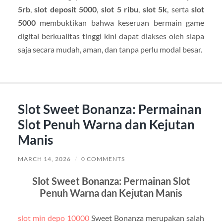
5rb
,
slot deposit 5000
,
slot 5 ribu
,
slot 5k
, serta
slot
5000
membuktikan bahwa keseruan bermain game
digital berkualitas tinggi kini dapat diakses oleh siapa
saja secara mudah, aman, dan tanpa perlu modal besar.
Slot Sweet Bonanza: Permainan
Slot Penuh Warna dan Kejutan
Manis
MARCH 14, 2026
/
0 COMMENTS
Slot Sweet Bonanza: Permainan Slot
Penuh Warna dan Kejutan Manis
slot min depo 10000
Sweet Bonanza merupakan salah