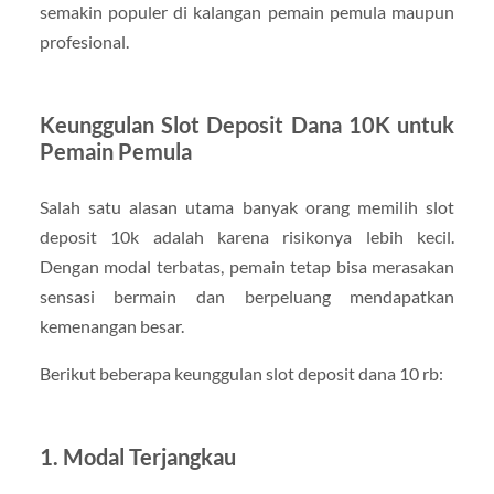
semakin populer di kalangan pemain pemula maupun
profesional.
Keunggulan Slot Deposit Dana 10K untuk
Pemain Pemula
Salah satu alasan utama banyak orang memilih slot
deposit 10k adalah karena risikonya lebih kecil.
Dengan modal terbatas, pemain tetap bisa merasakan
sensasi bermain dan berpeluang mendapatkan
kemenangan besar.
Berikut beberapa keunggulan slot deposit dana 10 rb:
1. Modal Terjangkau