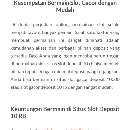
Kesempatan Bermain Slot Gacor dengan
Mudah
Di dunia perjudian online, permainan slot selalu
menjadi favorit banyak pemain. Salah satu faktor yang
membuat permainan ini sangat diminati adalah
kemudahan akses dan berbagai pilihan deposit yang
tersedia. Bagi Anda yang ingin mencoba peruntungan
di permainan slot, situs slot deposit 10 rb bisa menjadi
pilihan tepat. Dengan minimal deposit yang terjangkau,
Anda bisa bermain di situs slot gacor deposit 10000
atau slot gacor deposit 10 rb dengan sangat mudah.
Keuntungan Bermain di Situs Slot Deposit
10 RB