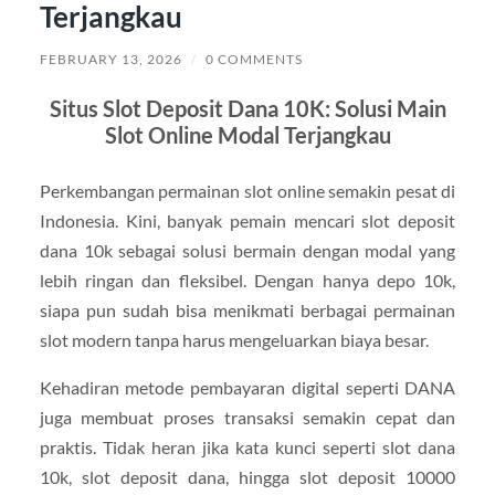
Terjangkau
FEBRUARY 13, 2026
/
0 COMMENTS
Situs Slot Deposit Dana 10K: Solusi Main
Slot Online Modal Terjangkau
Perkembangan permainan slot online semakin pesat di
Indonesia. Kini, banyak pemain mencari slot deposit
dana 10k sebagai solusi bermain dengan modal yang
lebih ringan dan fleksibel. Dengan hanya depo 10k,
siapa pun sudah bisa menikmati berbagai permainan
slot modern tanpa harus mengeluarkan biaya besar.
Kehadiran metode pembayaran digital seperti DANA
juga membuat proses transaksi semakin cepat dan
praktis. Tidak heran jika kata kunci seperti slot dana
10k, slot deposit dana, hingga slot deposit 10000