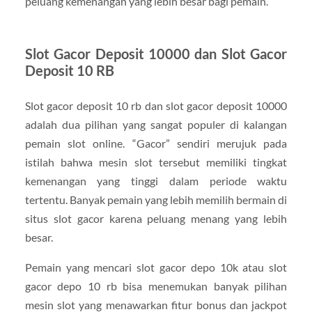
peluang kemenangan yang lebih besar bagi pemain.
Slot Gacor Deposit 10000 dan Slot Gacor
Deposit 10 RB
Slot gacor deposit 10 rb dan slot gacor deposit 10000
adalah dua pilihan yang sangat populer di kalangan
pemain slot online. “Gacor” sendiri merujuk pada
istilah bahwa mesin slot tersebut memiliki tingkat
kemenangan yang tinggi dalam periode waktu
tertentu. Banyak pemain yang lebih memilih bermain di
situs slot gacor karena peluang menang yang lebih
besar.
Pemain yang mencari slot gacor depo 10k atau slot
gacor depo 10 rb bisa menemukan banyak pilihan
mesin slot yang menawarkan fitur bonus dan jackpot