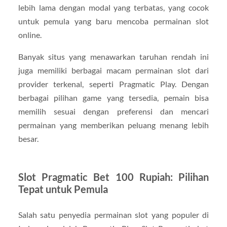
lebih lama dengan modal yang terbatas, yang cocok
untuk pemula yang baru mencoba permainan slot
online.
Banyak situs yang menawarkan taruhan rendah ini
juga memiliki berbagai macam permainan slot dari
provider terkenal, seperti Pragmatic Play. Dengan
berbagai pilihan game yang tersedia, pemain bisa
memilih sesuai dengan preferensi dan mencari
permainan yang memberikan peluang menang lebih
besar.
Slot Pragmatic Bet 100 Rupiah: Pilihan
Tepat untuk Pemula
Salah satu penyedia permainan slot yang populer di