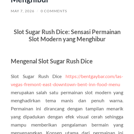
MAY 7, 2026
/
0 COMMENTS
Slot Sugar Rush Dice: Sensasi Permainan
Slot Modern yang Menghibur
Mengenal Slot Sugar Rush Dice
Slot Sugar Rush Dice
https://bentgaybar.com/las-
vegas-fremont-east-downtown-bent-inn-food-menu
merupakan salah satu permainan slot modern yang
menghadirkan tema manis dan penuh warna.
Permainan ini dirancang dengan tampilan menarik
yang dipadukan dengan efek visual cerah sehingga
mampu memberikan pengalaman bermain yang
menyenangkan. Konsep utama dari permainan ini