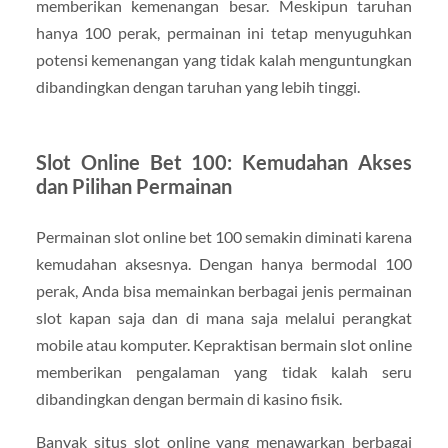
memberikan kemenangan besar. Meskipun taruhan
hanya 100 perak, permainan ini tetap menyuguhkan
potensi kemenangan yang tidak kalah menguntungkan
dibandingkan dengan taruhan yang lebih tinggi.
Slot Online Bet 100: Kemudahan Akses
dan Pilihan Permainan
Permainan slot online bet 100 semakin diminati karena
kemudahan aksesnya. Dengan hanya bermodal 100
perak, Anda bisa memainkan berbagai jenis permainan
slot kapan saja dan di mana saja melalui perangkat
mobile atau komputer. Kepraktisan bermain slot online
memberikan pengalaman yang tidak kalah seru
dibandingkan dengan bermain di kasino fisik.
Banyak situs slot online yang menawarkan berbagai