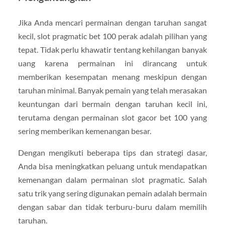
Jika Anda mencari permainan dengan taruhan sangat
kecil, slot pragmatic bet 100 perak adalah pilihan yang
tepat. Tidak perlu khawatir tentang kehilangan banyak
uang karena permainan ini dirancang untuk
memberikan kesempatan menang meskipun dengan
taruhan minimal. Banyak pemain yang telah merasakan
keuntungan dari bermain dengan taruhan kecil ini,
terutama dengan permainan slot gacor bet 100 yang
sering memberikan kemenangan besar.
Dengan mengikuti beberapa tips dan strategi dasar,
Anda bisa meningkatkan peluang untuk mendapatkan
kemenangan dalam permainan slot pragmatic. Salah
satu trik yang sering digunakan pemain adalah bermain
dengan sabar dan tidak terburu-buru dalam memilih
taruhan.