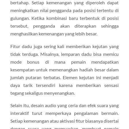
bertahap. Setiap kemenangan yang diperoleh dapat
meningkatkan nilai pengganda pada posisi tertentu di
gulungan. Ketika kombinasi baru terbentuk di posisi
tersebut, pengganda akan diterapkan sehingga
menghasilkan kemenangan yang lebih besar.
Fitur dadu juga sering kali memberikan kejutan yang
tidak terduga. Misalnya, lemparan dadu bisa memicu
mode bonus di mana pemain mendapatkan
kesempatan untuk memenangkan hadiah besar dalam
jumlah putaran terbatas. Elemen kejutan ini menjadi
daya tarik tersendiri karena memberikan sensasi
tegang sekaligus menyenangkan.
Selain itu, desain audio yang ceria dan efek suara yang
interaktif turut memperkaya pengalaman bermain.
Setiap kemenangan atau aktivasi fitur biasanya disertai
dengan suara yang memuaskan, membuat pemain