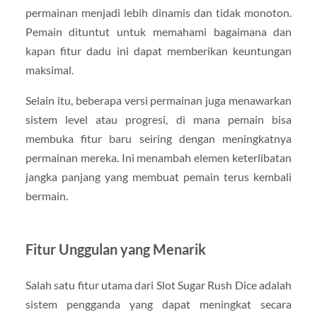
permainan menjadi lebih dinamis dan tidak monoton.
Pemain dituntut untuk memahami bagaimana dan
kapan fitur dadu ini dapat memberikan keuntungan
maksimal.
Selain itu, beberapa versi permainan juga menawarkan
sistem level atau progresi, di mana pemain bisa
membuka fitur baru seiring dengan meningkatnya
permainan mereka. Ini menambah elemen keterlibatan
jangka panjang yang membuat pemain terus kembali
bermain.
Fitur Unggulan yang Menarik
Salah satu fitur utama dari Slot Sugar Rush Dice adalah
sistem pengganda yang dapat meningkat secara