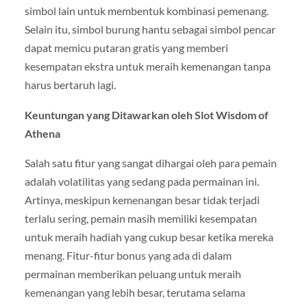
simbol lain untuk membentuk kombinasi pemenang.
Selain itu, simbol burung hantu sebagai simbol pencar
dapat memicu putaran gratis yang memberi
kesempatan ekstra untuk meraih kemenangan tanpa
harus bertaruh lagi.
Keuntungan yang Ditawarkan oleh Slot Wisdom of
Athena
Salah satu fitur yang sangat dihargai oleh para pemain
adalah volatilitas yang sedang pada permainan ini.
Artinya, meskipun kemenangan besar tidak terjadi
terlalu sering, pemain masih memiliki kesempatan
untuk meraih hadiah yang cukup besar ketika mereka
menang. Fitur-fitur bonus yang ada di dalam
permainan memberikan peluang untuk meraih
kemenangan yang lebih besar, terutama selama