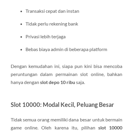
Transaksi cepat dan instan
Tidak perlu rekening bank
Privasi lebih terjaga
Bebas biaya admin di beberapa platform
Dengan kemudahan ini, siapa pun kini bisa mencoba
peruntungan dalam permainan slot online, bahkan
hanya dengan
slot depo 10 ribu
saja.
Slot 10000: Modal Kecil, Peluang Besar
Tidak semua orang memiliki dana besar untuk bermain
game online. Oleh karena itu, pilihan
slot 10000