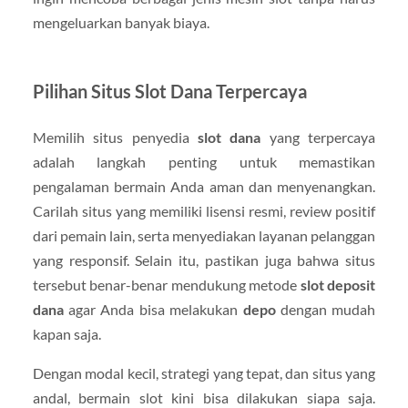
mengeluarkan banyak biaya.
Pilihan Situs Slot Dana Terpercaya
Memilih situs penyedia
slot dana
yang terpercaya
adalah langkah penting untuk memastikan
pengalaman bermain Anda aman dan menyenangkan.
Carilah situs yang memiliki lisensi resmi, review positif
dari pemain lain, serta menyediakan layanan pelanggan
yang responsif. Selain itu, pastikan juga bahwa situs
tersebut benar-benar mendukung metode
slot deposit
dana
agar Anda bisa melakukan
depo
dengan mudah
kapan saja.
Dengan modal kecil, strategi yang tepat, dan situs yang
andal, bermain slot kini bisa dilakukan siapa saja.