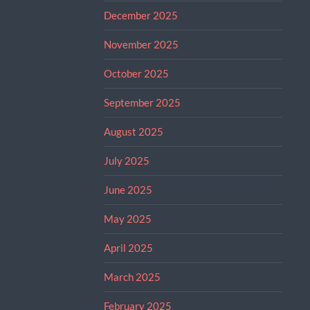
December 2025
November 2025
October 2025
September 2025
August 2025
July 2025
June 2025
May 2025
April 2025
March 2025
February 2025