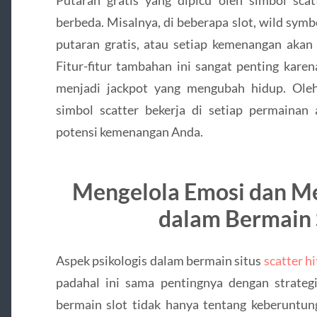
berbeda. Misalnya, di beberapa slot, wild sym
putaran gratis, atau setiap kemenangan akan 
Fitur-fitur tambahan ini sangat penting kar
menjadi jackpot yang mengubah hidup. Ole
simbol scatter bekerja di setiap permaina
potensi kemenangan Anda.
Mengelola Emosi dan M
dalam Bermain 
Aspek psikologis dalam bermain situs
scatter h
padahal ini sama pentingnya dengan strateg
bermain slot tidak hanya tentang keberuntun