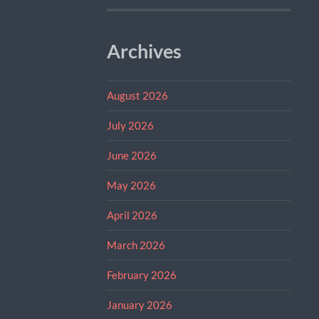
Archives
August 2026
July 2026
June 2026
May 2026
April 2026
March 2026
February 2026
January 2026