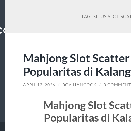
TAG:
SITUS SLOT SCA
COM
Mahjong Slot Scatter
Popularitas di Kalan
APRIL 13, 2026
/
BOA HANCOCK
/
0 COMMENT
Mahjong Slot Scat
Popularitas di Ka