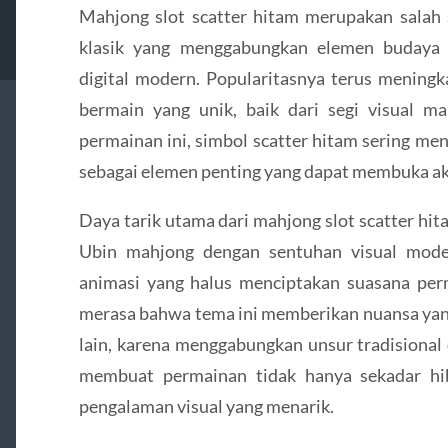
Mahjong slot scatter hitam merupakan salah 
klasik yang menggabungkan elemen budaya
digital modern. Popularitasnya terus mening
bermain yang unik, baik dari segi visual m
permainan ini, simbol scatter hitam sering me
sebagai elemen penting yang dapat membuka akse
Daya tarik utama dari mahjong slot scatter hit
Ubin mahjong dengan sentuhan visual moder
animasi yang halus menciptakan suasana per
merasa bahwa tema ini memberikan nuansa yan
lain, karena menggabungkan unsur tradisional
membuat permainan tidak hanya sekadar hib
pengalaman visual yang menarik.