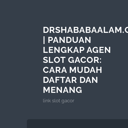
DRSHABABAALAM.
| PANDUAN
LENGKAP AGEN
SLOT GACOR:
CARA MUDAH
DAFTAR DAN
MENANG
link slot gacor