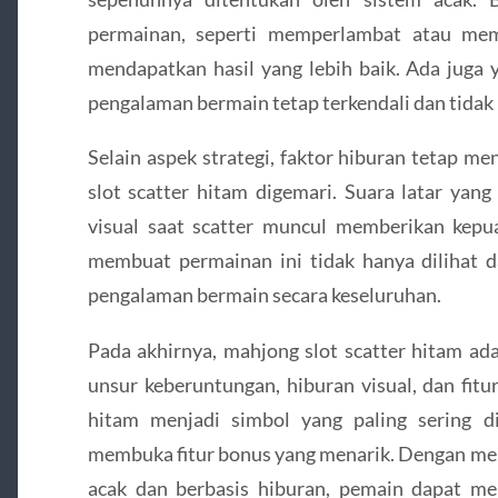
permainan, seperti memperlambat atau mem
mendapatkan hasil yang lebih baik. Ada juga
pengalaman bermain tetap terkendali dan tidak 
Selain aspek strategi, faktor hiburan tetap 
slot scatter hitam digemari. Suara latar yang
visual saat scatter muncul memberikan kepua
membuat permainan ini tidak hanya dilihat dar
pengalaman bermain secara keseluruhan.
Pada akhirnya, mahjong slot scatter hitam a
unsur keberuntungan, hiburan visual, dan fitur
hitam menjadi simbol yang paling sering d
membuka fitur bonus yang menarik. Dengan me
acak dan berbasis hiburan, pemain dapat me