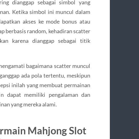
ring dianggap sebagai simbol yang
nan. Ketika simbol ini muncul dalam
dapatkan akses ke mode bonus atau
ap berbasis random, kehadiran scatter
an karena dianggap sebagai titik
k mengamati bagaimana scatter muncul
anggap ada pola tertentu, meskipun
ersepsi inilah yang membuat permainan
ain dapat memiliki pengalaman dan
inan yang mereka alami.
rmain Mahjong Slot