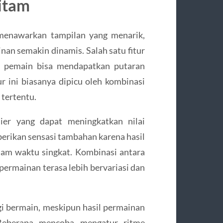
itam
menawarkan tampilan yang menarik,
nan semakin dinamis. Salah satu fitur
a pemain bisa mendapatkan putaran
 ini biasanya dipicu oleh kombinasi
 tertentu.
plier yang dapat meningkatkan nilai
erikan sensasi tambahan karena hasil
lam waktu singkat. Kombinasi antara
permainan terasa lebih bervariasi dan
i bermain, meskipun hasil permainan
 Beberapa mencoba mengatur ritme