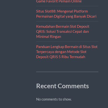
Game Favorit Pemain Online
Situs Slot88: Mengenal Platform
Permainan Digital yang Banyak Dicari
Kemudahan Bermain Slot Deposit
QRIS: Solusi Transaksi Cepat dan
Minimal Ringan
Panduan Lengkap Bermain di Situs Slot
Terpercaya dengan Metode Slot
Deposit QRIS 5 Ribu Termudah
Recent Comments
No comments to show.