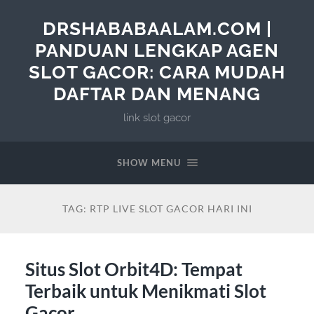
DRSHABABAALAM.COM |
PANDUAN LENGKAP AGEN
SLOT GACOR: CARA MUDAH
DAFTAR DAN MENANG
link slot gacor
SHOW MENU
TAG:
RTP LIVE SLOT GACOR HARI INI
Situs Slot Orbit4D: Tempat
Terbaik untuk Menikmati Slot
Gacor