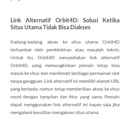
Link Alternatif Orbit4D: Solusi Ketika
Situs Utama Tidak Bisa Diakses
Kadang-kadang, akses ke situs utama Orbit4D
terhambat oleh pemblokiran atau masalah teknis.
Untuk itu, Orbit4D menyediakan link alternatif
Orbit4D, yang memungkinkan pemain tetap bisa
masuk ke situs dan menikmati berbagai permainan slot
tanpa gangguan. Link alternatif ini memiliki alamat URL
yang berbeda, namun tetap memberikan akses ke situs
resmi dengan tampilan dan fitur yang sama. Pemain
dapat menggunakan link alternatif ini kapan saja jika
mengalami kesulitan mengakses situs utama.