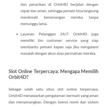
dan penarikan di Orbit4D berjalan dengan
cepat dan aman, sehingga pemain bisa langsung
menikmati kemenangan mereka tanpa
menunggu lama.
Layanan Pelanggan 24/7: Orbit4D juga
memiliki tim customer service yang siap
membantu pemain kapan saja jika mengalami
masalah dengan akun atau permainan mereka.
Slot Online Terpercaya: Mengapa Memilih
Orbit4D?
Sebagai salah satu situs slot online terpercaya,
Orbit4D menawarkan pengalaman bermain yang aman
dan menyenangkan. Dengan lisensi resmi dan sistem