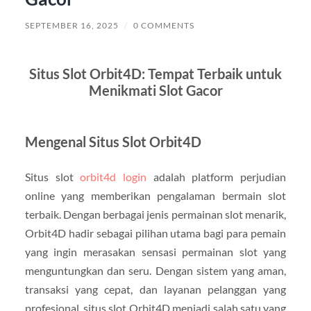
SEPTEMBER 16, 2025
/
0 COMMENTS
Situs Slot Orbit4D: Tempat Terbaik untuk
Menikmati Slot Gacor
Mengenal Situs Slot Orbit4D
Situs slot
orbit4d login
adalah platform perjudian
online yang memberikan pengalaman bermain slot
terbaik. Dengan berbagai jenis permainan slot menarik,
Orbit4D hadir sebagai pilihan utama bagi para pemain
yang ingin merasakan sensasi permainan slot yang
menguntungkan dan seru. Dengan sistem yang aman,
transaksi yang cepat, dan layanan pelanggan yang
profesional, situs slot Orbit4D menjadi salah satu yang