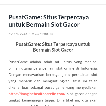
PusatGame: Situs Terpercaya
untuk Bermain Slot Gacor
MAY 4, 2025
/
0 COMMENTS
PusatGame: Situs Terpercaya untuk
Bermain Slot Gacor
PusatGame adalah salah satu situs yang menjadi
pilihan utama para pemain slot online di Indonesia.
Dengan menawarkan berbagai jenis permainan slot
yang menarik dan menguntungkan, situs ini telah
dikenal luas sebagai pusat game yang menyediakan
https://imaginehealthcarellc.com/
slot gacor dengan
tingkat kemenangan tinggi. Di artikel ini, kita akan