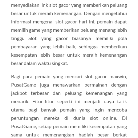
menyediakan link slot gacor yang memberikan peluang
besar untuk meraih kemenangan. Dengan mengetahui
informasi mengenai slot gacor hari ini, pemain dapat
memilih game yang memberikan peluang menang lebih
tinggi. Slot yang gacor biasanya memiliki pola
pembayaran yang lebih baik, sehingga memberikan
kesempatan lebih besar untuk meraih kemenangan
besar dalam waktu singkat.
Bagi para pemain yang mencari slot gacor maxwin,
PusatGame juga menawarkan permainan dengan
jackpot terbesar dan peluang kemenangan yang
menarik. Fitur-fitur seperti ini menjadi daya tarik
utama bagi banyak pemain yang ingin mencoba
peruntungan mereka di dunia slot online. Di
PusatGame, setiap pemain memiliki kesempatan yang
sama untuk memenangkan hadiah besar berkat