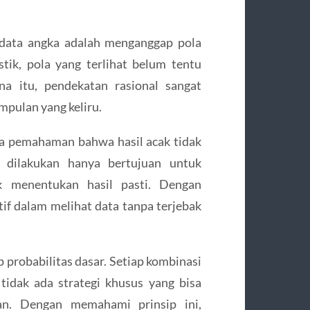
data angka adalah menganggap pola
stik, pola yang terlihat belum tentu
na itu, pendekatan rasional sangat
mpulan yang keliru.
da pemahaman bahwa hasil acak tidak
ng dilakukan hanya bertujuan untuk
menentukan hasil pasti. Dengan
tif dalam melihat data tanpa terjebak
 probabilitas dasar. Setiap kombinasi
tidak ada strategi khusus yang bisa
kan. Dengan memahami prinsip ini,