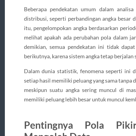
Beberapa pendekatan umum dalam analisa 
distribusi, seperti perbandingan angka besar d
itu, pengelompokan angka berdasarkan period
melihat apakah ada perubahan pola dalam j
demikian, semua pendekatan ini tidak dapa
berikutnya, karena sistem angka tetap berjalan 
Dalam dunia statistik, fenomena seperti ini 
setiap hasil memiliki peluang yang sama tanpa 
meskipun suatu angka sering muncul di masa 
memiliki peluang lebih besar untuk muncul kemb
Pentingnya Pola Piki