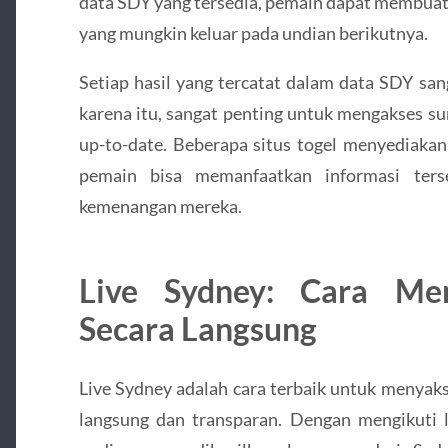
data SDY yang tersedia, pemain dapat membuat 
yang mungkin keluar pada undian berikutnya.
Setiap hasil yang tercatat dalam data SDY san
karena itu, sangat penting untuk mengakses su
up-to-date. Beberapa situs togel menyediakan
pemain bisa memanfaatkan informasi ters
kemenangan mereka.
Live Sydney: Cara Men
Secara Langsung
Live Sydney adalah cara terbaik untuk menyak
langsung dan transparan. Dengan mengikuti l