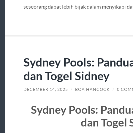
seseorang dapat lebih bijak dalam menyikapi da
Sydney Pools: Pandu
dan Togel Sidney
DECEMBER 14, 2025
/
BOA HANCOCK
/
0 COM
Sydney Pools: Pandu
dan Togel 