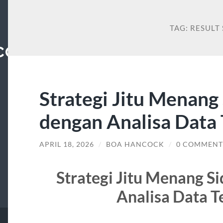
TAG:
RESULT
COM
Strategi Jitu Menang
dengan Analisa Data
APRIL 18, 2026
/
BOA HANCOCK
/
0 COMMENT
Strategi Jitu Menang S
Analisa Data T