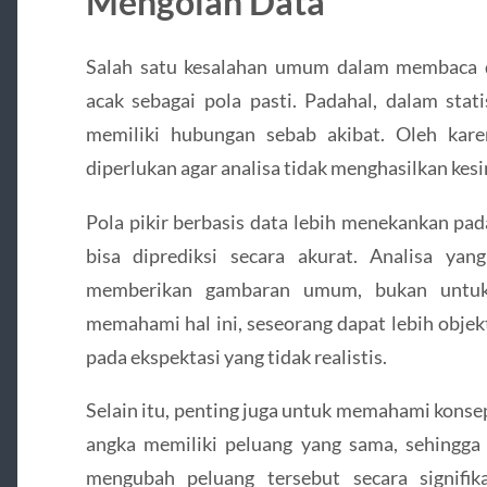
Mengolah Data
Salah satu kesalahan umum dalam membaca 
acak sebagai pola pasti. Padahal, dalam stati
memiliki hubungan sebab akibat. Oleh kare
diperlukan agar analisa tidak menghasilkan kesi
Pola pikir berbasis data lebih menekankan pa
bisa diprediksi secara akurat. Analisa ya
memberikan gambaran umum, bukan untuk 
memahami hal ini, seseorang dapat lebih objek
pada ekspektasi yang tidak realistis.
Selain itu, penting juga untuk memahami konsep
angka memiliki peluang yang sama, sehingga 
mengubah peluang tersebut secara signifi