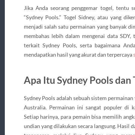
Jika Anda seorang penggemar togel, tentu su
“Sydney Pools.” Togel Sidney, atau yang dik
menjadi salah satu permainan yang banyak dima
membahas lebih dalam mengenai data SDY, to
terkait Sydney Pools, serta bagaimana And
mendapatkan hasil yang akurat dan terpercaya
Apa Itu Sydney Pools dan 
Sydney Pools adalah sebuah sistem permainan t
Australia. Permainan ini sangat populer di 
Setiap harinya, para pemain bisa memilih ang
undian yang dilakukan secara langsung. Hasil 