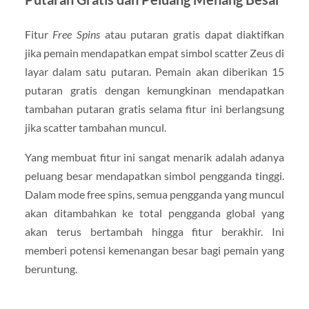
Fitur
Free Spins
atau putaran gratis dapat diaktifkan
jika pemain mendapatkan empat simbol scatter Zeus di
layar dalam satu putaran. Pemain akan diberikan 15
putaran gratis dengan kemungkinan mendapatkan
tambahan putaran gratis selama fitur ini berlangsung
jika scatter tambahan muncul.
Yang membuat fitur ini sangat menarik adalah adanya
peluang besar mendapatkan simbol pengganda tinggi.
Dalam mode free spins, semua pengganda yang muncul
akan ditambahkan ke total pengganda global yang
akan terus bertambah hingga fitur berakhir. Ini
memberi potensi kemenangan besar bagi pemain yang
beruntung.