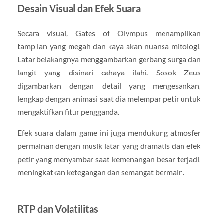
Desain Visual dan Efek Suara
Secara visual, Gates of Olympus menampilkan
tampilan yang megah dan kaya akan nuansa mitologi.
Latar belakangnya menggambarkan gerbang surga dan
langit yang disinari cahaya ilahi. Sosok Zeus
digambarkan dengan detail yang mengesankan,
lengkap dengan animasi saat dia melempar petir untuk
mengaktifkan fitur pengganda.
Efek suara dalam game ini juga mendukung atmosfer
permainan dengan musik latar yang dramatis dan efek
petir yang menyambar saat kemenangan besar terjadi,
meningkatkan ketegangan dan semangat bermain.
RTP dan Volatilitas