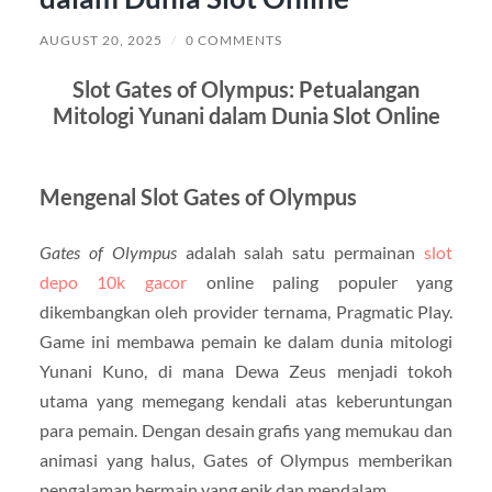
AUGUST 20, 2025
/
0 COMMENTS
Slot Gates of Olympus: Petualangan
Mitologi Yunani dalam Dunia Slot Online
Mengenal Slot Gates of Olympus
Gates of Olympus
adalah salah satu permainan
slot
depo 10k gacor
online paling populer yang
dikembangkan oleh provider ternama, Pragmatic Play.
Game ini membawa pemain ke dalam dunia mitologi
Yunani Kuno, di mana Dewa Zeus menjadi tokoh
utama yang memegang kendali atas keberuntungan
para pemain. Dengan desain grafis yang memukau dan
animasi yang halus, Gates of Olympus memberikan
pengalaman bermain yang epik dan mendalam.