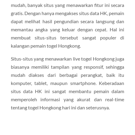
mudah, banyak situs yang menawarkan fitur ini secara
gratis. Dengan hanya mengakses situs data HK, pemain
dapat melihat hasil pengundian secara langsung dan
memantau angka yang keluar dengan cepat. Hal ini
membuat situs-situs tersebut sangat populer di
kalangan pemain togel Hongkong.
Situs-situs yang menawarkan live togel Hongkong juga
biasanya memiliki tampilan yang responsif, sehingga
mudah diakses dari berbagai perangkat, baik itu
komputer, tablet, maupun smartphone. Keberadaan
situs data HK ini sangat membantu pemain dalam
memperoleh informasi yang akurat dan real-time
tentang togel Hongkong hari ini dan seterusnya.