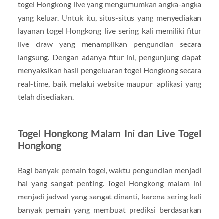
togel Hongkong live yang mengumumkan angka-angka
yang keluar. Untuk itu, situs-situs yang menyediakan
layanan togel Hongkong live sering kali memiliki fitur
live draw yang menampilkan pengundian secara
langsung. Dengan adanya fitur ini, pengunjung dapat
menyaksikan hasil pengeluaran togel Hongkong secara
real-time, baik melalui website maupun aplikasi yang
telah disediakan.
Togel Hongkong Malam Ini dan Live Togel
Hongkong
Bagi banyak pemain togel, waktu pengundian menjadi
hal yang sangat penting. Togel Hongkong malam ini
menjadi jadwal yang sangat dinanti, karena sering kali
banyak pemain yang membuat prediksi berdasarkan