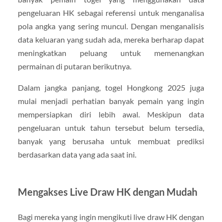
pengeluaran HK sebagai referensi untuk menganalisa
pola angka yang sering muncul. Dengan menganalisis
data keluaran yang sudah ada, mereka berharap dapat
meningkatkan peluang untuk memenangkan
permainan di putaran berikutnya.
Dalam jangka panjang, togel Hongkong 2025 juga
mulai menjadi perhatian banyak pemain yang ingin
mempersiapkan diri lebih awal. Meskipun data
pengeluaran untuk tahun tersebut belum tersedia,
banyak yang berusaha untuk membuat prediksi
berdasarkan data yang ada saat ini.
Mengakses Live Draw HK dengan Mudah
Bagi mereka yang ingin mengikuti live draw HK dengan