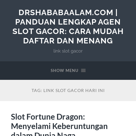
DRSHABABAALAM.COM |
PANDUAN LENGKAP AGEN
SLOT GACOR: CARA MUDAH
DAFTAR DAN MENANG
link slot gacor
SHOW MENU
TAG:
LINK SLOT GACOR HARI INI
Slot Fortune Dragon:
Menyelami Keberuntungan
dalam Dunia Naga