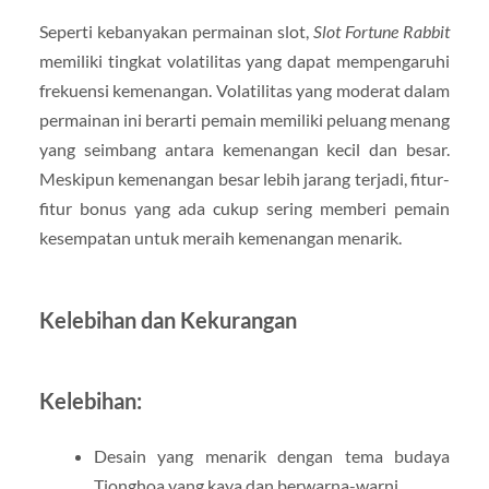
Seperti kebanyakan permainan slot,
Slot Fortune Rabbit
memiliki tingkat volatilitas yang dapat mempengaruhi
frekuensi kemenangan. Volatilitas yang moderat dalam
permainan ini berarti pemain memiliki peluang menang
yang seimbang antara kemenangan kecil dan besar.
Meskipun kemenangan besar lebih jarang terjadi, fitur-
fitur bonus yang ada cukup sering memberi pemain
kesempatan untuk meraih kemenangan menarik.
Kelebihan dan Kekurangan
Kelebihan:
Desain yang menarik dengan tema budaya
Tionghoa yang kaya dan berwarna-warni.