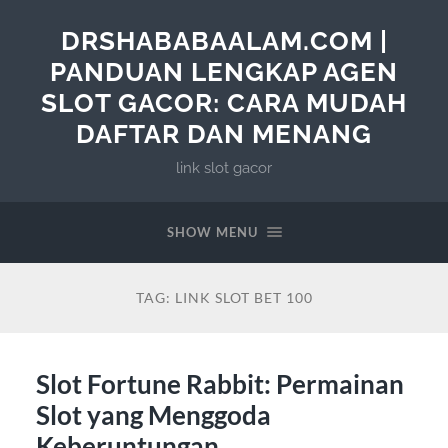
DRSHABABAALAM.COM |
PANDUAN LENGKAP AGEN
SLOT GACOR: CARA MUDAH
DAFTAR DAN MENANG
link slot gacor
SHOW MENU
TAG:
LINK SLOT BET 100
Slot Fortune Rabbit: Permainan
Slot yang Menggoda
Keberuntungan