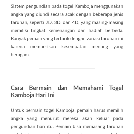
Sistem pengundian pada togel Kamboja menggunakan
angka yang diundi secara acak dengan beberapa jenis
taruhan, seperti 2D, 3D, dan 4D, yang masing-masing
memiliki tingkat kemenangan dan hadiah berbeda.
Banyak pemain yang tertarik dengan variasi taruhan ini
karena memberikan kesempatan menang yang
beragam.
Cara Bermain dan Memahami Togel
Kamboja Hari Ini
Untuk bermain togel Kamboja, pemain harus memilih
angka yang menurut mereka akan keluar pada
pengundian hari itu. Pemain bisa memasang taruhan