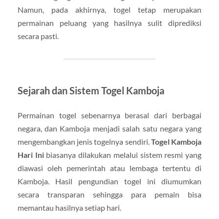
Namun, pada akhirnya, togel tetap merupakan
permainan peluang yang hasilnya sulit diprediksi
secara pasti.
Sejarah dan Sistem Togel Kamboja
Permainan togel sebenarnya berasal dari berbagai
negara, dan Kamboja menjadi salah satu negara yang
mengembangkan jenis togelnya sendiri.
Togel Kamboja
Hari Ini
biasanya dilakukan melalui sistem resmi yang
diawasi oleh pemerintah atau lembaga tertentu di
Kamboja. Hasil pengundian togel ini diumumkan
secara transparan sehingga para pemain bisa
memantau hasilnya setiap hari.