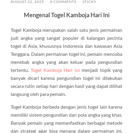
AUGUST 22, 2025
/
0 COMMENTS
/
STICKY
Mengenal Togel Kamboja Hari Ini
Togel Kamboja merupakan salah satu jenis permainan
judi angka yang sangat populer di kalangan pecinta
togel di Asia, khususnya Indonesia dan kawasan Asia
Tenggara. Dalam permainan togel ini, pemain mencoba
menebak angka yang akan keluar pada pengundian
tertentu.
Togel Kamboja Hari Ini
menjadi topik yang
banyak dicari karena pengundian togel ini dilakukan
secara rutin setiap hari dengan hasil yang dapat dilihat
langsung oleh para pemain.
Togel Kamboja berbeda dengan jenis togel lain karena
memiliki sistem pengundian dan pola angka yang khas.
Banyak pemain yang memanfaatkan berbagai metode
dan strategi agar bisa menang dalam permainan ini.