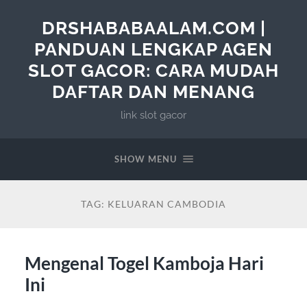
DRSHABABAALAM.COM |
PANDUAN LENGKAP AGEN
SLOT GACOR: CARA MUDAH
DAFTAR DAN MENANG
link slot gacor
SHOW MENU
TAG:
KELUARAN CAMBODIA
Mengenal Togel Kamboja Hari
Ini