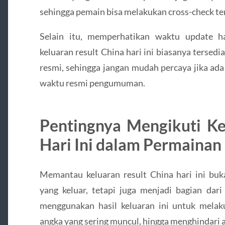
sehingga pemain bisa melakukan cross-check ter
Selain itu, memperhatikan waktu update ha
keluaran result China hari ini biasanya tersed
resmi, sehingga jangan mudah percaya jika ad
waktu resmi pengumuman.
Pentingnya Mengikuti Ke
Hari Ini dalam Permainan
Memantau keluaran result China hari ini bu
yang keluar, tetapi juga menjadi bagian dar
menggunakan hasil keluaran ini untuk melakuk
angka yang sering muncul, hingga menghindari a