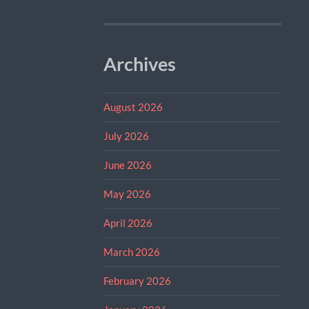
Archives
August 2026
July 2026
June 2026
May 2026
April 2026
March 2026
February 2026