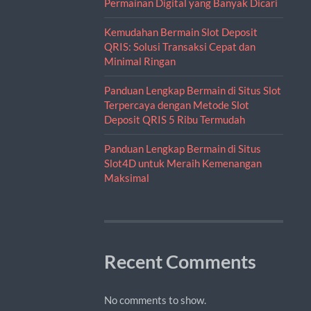
Permainan Digital yang Banyak Dicari
Kemudahan Bermain Slot Deposit
QRIS: Solusi Transaksi Cepat dan
Minimal Ringan
Panduan Lengkap Bermain di Situs Slot
Terpercaya dengan Metode Slot
Deposit QRIS 5 Ribu Termudah
Panduan Lengkap Bermain di Situs
Slot4D untuk Meraih Kemenangan
Maksimal
Recent Comments
No comments to show.