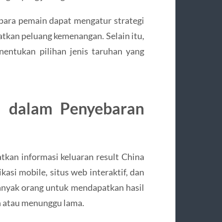
 para pemain dapat mengatur strategi
tkan peluang kemenangan. Selain itu,
entukan pilihan jenis taruhan yang
i dalam Penyebaran
tkan informasi keluaran result China
kasi mobile, situs web interaktif, dan
banyak orang untuk mendapatkan hasil
 atau menunggu lama.