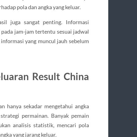
hadap pola dan angka yang keluar.
sil juga sangat penting. Informasi
ia pada jam-jam tertentu sesuai jadwal
a informasi yang muncul jauh sebelum
luaran Result China
kan hanya sekadar mengetahui angka
i strategi permainan. Banyak pemain
an analisis statistik, mencari pola
ngka yang jarang keluar.