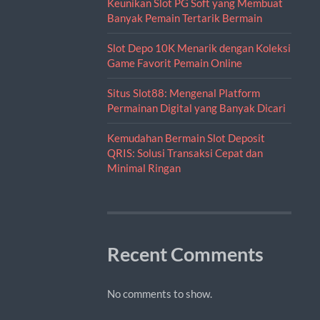
Keunikan Slot PG Soft yang Membuat
Banyak Pemain Tertarik Bermain
Slot Depo 10K Menarik dengan Koleksi
Game Favorit Pemain Online
Situs Slot88: Mengenal Platform
Permainan Digital yang Banyak Dicari
Kemudahan Bermain Slot Deposit
QRIS: Solusi Transaksi Cepat dan
Minimal Ringan
Recent Comments
No comments to show.