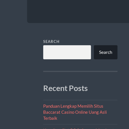
SEARCH
Search
Recent Posts
Panduan Lengkap Memilih Situs
Baccarat Casino Online Uang Asli
Terbaik