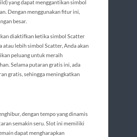
wild) yang dapat menggantikan simbol
n. Dengan menggunakan fitur ini,
ngan besar.
 akan diaktifkan ketika simbol Scatter
 atau lebih simbol Scatter, Anda akan
ikan peluang untuk meraih
n. Selama putaran gratis ini, ada
an gratis, sehingga meningkatkan
enghibur, dengan tempo yang dinamis
aran semakin seru. Slot ini memiliki
a pemain dapat mengharapkan