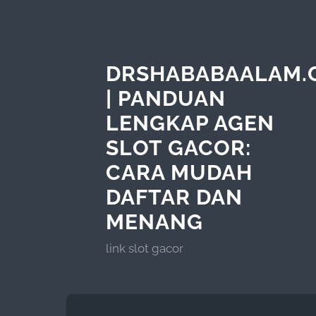
DRSHABABAALAM.
| PANDUAN
LENGKAP AGEN
SLOT GACOR:
CARA MUDAH
DAFTAR DAN
MENANG
link slot gacor