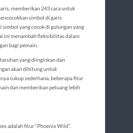
baris, memberikan 243 cara untuk
mencocokkan simbol di garis
 simbol yang cocok di gulungan yang
al ini menambah fleksibilitas dalam
an bagi pemain.
taruhan yang diinginkan dan
ngan akan dihitung untuk
a cukup sederhana, beberapa fitur
ain dan memberikan peluang lebih
ses adalah fitur “Phoenix Wild”.