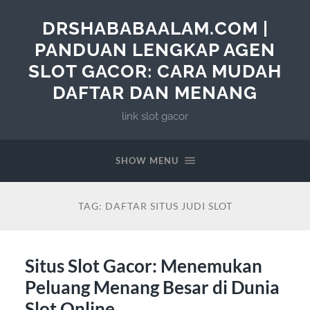
DRSHABABAALAM.COM |
PANDUAN LENGKAP AGEN
SLOT GACOR: CARA MUDAH
DAFTAR DAN MENANG
link slot gacor
SHOW MENU
TAG:
DAFTAR SITUS JUDI SLOT
Situs Slot Gacor: Menemukan
Peluang Menang Besar di Dunia
Slot Online