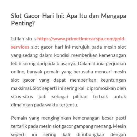
Slot Gacor Hari Ini: Apa Itu dan Mengapa
Penting?
Istilah situs
https://www.primetimecarspa.com/gold-
services
slot gacor hari ini merujuk pada mesin slot
yang sedang dalam kondisi memberikan kemenangan
lebih sering daripada biasanya. Dalam dunia perjudian
online, banyak pemain yang berusaha mencari mesin
slot gacor yang dapat memberikan keuntungan
maksimal. Slot seperti ini sering kali dipromosikan oleh
situs-situs judi sebagai pilihan terbaik untuk
dimainkan pada waktu tertentu.
Pemain yang menginginkan kemenangan besar pasti
tertarik pada mesin slot gacor gampang menang. Mesin
seperti ini sering kali dihubungkan dengan