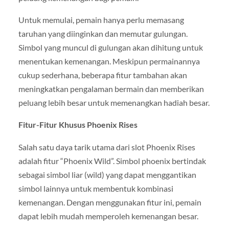
Untuk memulai, pemain hanya perlu memasang
taruhan yang diinginkan dan memutar gulungan.
Simbol yang muncul di gulungan akan dihitung untuk
menentukan kemenangan. Meskipun permainannya
cukup sederhana, beberapa fitur tambahan akan
meningkatkan pengalaman bermain dan memberikan
peluang lebih besar untuk memenangkan hadiah besar.
Fitur-Fitur Khusus Phoenix Rises
Salah satu daya tarik utama dari slot Phoenix Rises
adalah fitur “Phoenix Wild”. Simbol phoenix bertindak
sebagai simbol liar (wild) yang dapat menggantikan
simbol lainnya untuk membentuk kombinasi
kemenangan. Dengan menggunakan fitur ini, pemain
dapat lebih mudah memperoleh kemenangan besar.