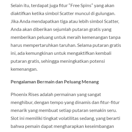
Selain itu, terdapat juga fitur “Free Spins” yang akan
diaktifkan ketika simbol Scatter muncul di gulungan.
Jika Anda mendapatkan tiga atau lebih simbol Scatter,
Anda akan diberikan sejumlah putaran gratis yang
memberikan peluang untuk meraih kemenangan tanpa
harus mempertaruhkan taruhan. Selama putaran gratis
ini, ada kemungkinan untuk mengaktifkan kembali
putaran gratis, sehingga meningkatkan potensi
kemenangan.
Pengalaman Bermain dan Peluang Menang
Phoenix Rises adalah permainan yang sangat
menghibur, dengan tempo yang dinamis dan fitur-fitur
menarik yang membuat setiap putaran semakin seru.
Slot ini memiliki tingkat volatilitas sedang, yang berarti
bahwa pemain dapat mengharapkan keseimbangan