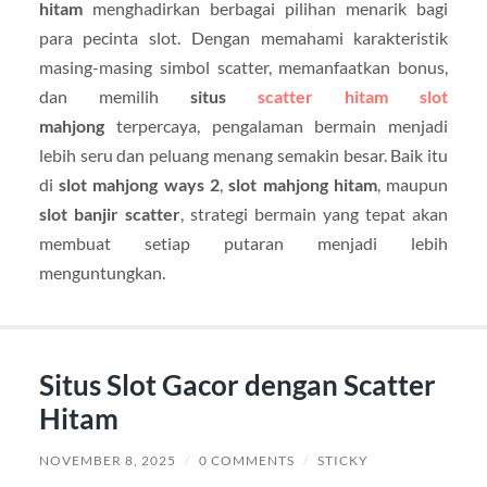
hitam
menghadirkan berbagai pilihan menarik bagi
para pecinta slot. Dengan memahami karakteristik
masing-masing simbol scatter, memanfaatkan bonus,
dan memilih
situs
scatter hitam slot
mahjong
terpercaya, pengalaman bermain menjadi
lebih seru dan peluang menang semakin besar. Baik itu
di
slot mahjong ways 2
,
slot mahjong hitam
, maupun
slot banjir scatter
, strategi bermain yang tepat akan
membuat setiap putaran menjadi lebih
menguntungkan.
Situs Slot Gacor dengan Scatter
Hitam
NOVEMBER 8, 2025
/
0 COMMENTS
/
STICKY