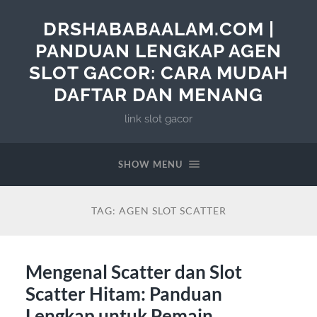
DRSHABABAALAM.COM |
PANDUAN LENGKAP AGEN
SLOT GACOR: CARA MUDAH
DAFTAR DAN MENANG
link slot gacor
SHOW MENU
TAG:
AGEN SLOT SCATTER
Mengenal Scatter dan Slot
Scatter Hitam: Panduan
Lengkap untuk Pemain