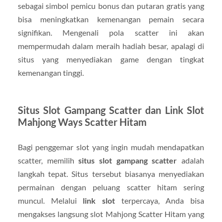
sebagai simbol pemicu bonus dan putaran gratis yang
bisa meningkatkan kemenangan pemain secara
signifikan. Mengenali pola scatter ini akan
mempermudah dalam meraih hadiah besar, apalagi di
situs yang menyediakan game dengan tingkat
kemenangan tinggi.
Situs Slot Gampang Scatter dan Link Slot
Mahjong Ways Scatter Hitam
Bagi penggemar slot yang ingin mudah mendapatkan
scatter, memilih
situs slot gampang scatter
adalah
langkah tepat. Situs tersebut biasanya menyediakan
permainan dengan peluang scatter hitam sering
muncul. Melalui
link slot
terpercaya, Anda bisa
mengakses langsung slot Mahjong Scatter Hitam yang