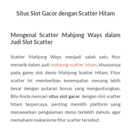
Situs Slot Gacor dengan Scatter Hitam
Mengenal Scatter Mahjong Ways dalam
Judi Slot Scatter
Scatter Mahjong Ways menjadi salah satu fitur
menarik dalam judi
mahjong scatter hitam
, khususnya
pada game slot demo Mahjong Scatter Hitam. Fitur
scatter ini memberikan kesempatan menang lebih
besar dengan putaran bonus yang menguntungkan.
Bila Anda mencari
situs slot gacor
dengan slot scatter
hitam terpercaya, penting memilih platform yang
menawarkan pengalaman demo terlebih dahulu agar
memahami mekanisme fitur scatter tersebut.